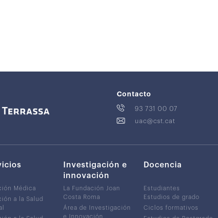
Contacto
93 731 00 07
uac@cst.cat
vicios
Investigación e
Docencia
innovación
ción Médica
La Fundación Joan
Estudiantes
Costa Roma
Estudios de grado
ión a la Salud
al
Área de Investigación
Ciclos formativos
e Innovación