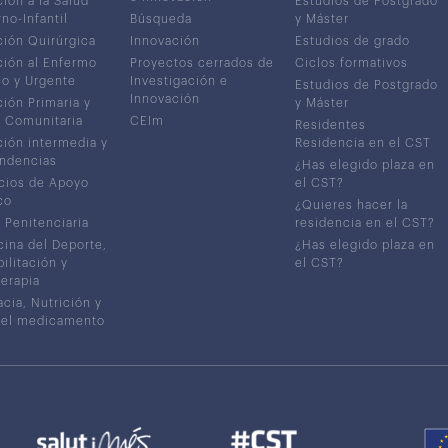
ión a la Salud
Estudios de Postgrado
no-Infantil
Búsqueda
y Máster
ión Quirúrgica
Innovación
Estudios de grado
ión al Enfermo
Proyectos cerrados de
Ciclos formativos
co y Urgente
Investigación e
Estudios de Postgrado
Innovación
ión Primaria y
y Máster
 Comunitaria
CEIm
Residentes
ión intermedia y
Residencia en el CST
ndencias
¿Has elegido plaza en
cios de Apoyo
el CST?
co
¿Quieres hacer la
 Penitenciaria
residencia en el CST?
ina del Deporte,
¿Has elegido plaza en
ilitación y
el CST?
terapia
cia, Nutrición y
del medicamento