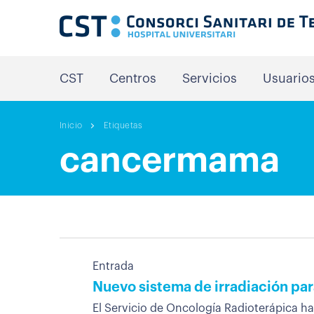
CST
Centros
Servicios
Usuario
Inicio
Etiquetas
cancermama
Entrada
Nuevo sistema de irradiación par
El Servicio de Oncología Radioterápica ha