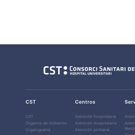
CST
Centros
Ser
CST
Atención hospitalaria
Aten
Órganos de Gobierno
Atención Hospitalaria
Atenc
Ment
Organigrama
Atención primaria