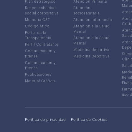
Atenc
Plan estratégico
Atención Primaria
Mater
Responsabilidad
Atención
Atenc
social corporativa
sociosanitaria
Atenc
Memoria CST
Atención Intermedia
Críti
Código ético
Atención a la Salud
Atenc
Mental
Portal de la
Salud
Transparència
Atención a la Salud
Atenc
Mental
Perfil Contratante
Depe
Medicina deportiva
Comunicación y
Servi
Prensa
Medicina Deportiva
Clíni
Comunicación y
Salud
Prensa
Medic
Publicaciones
Rehab
Material Gráfico
Fisio
Farma
uso 
Política de privacidad
Política de Cookies