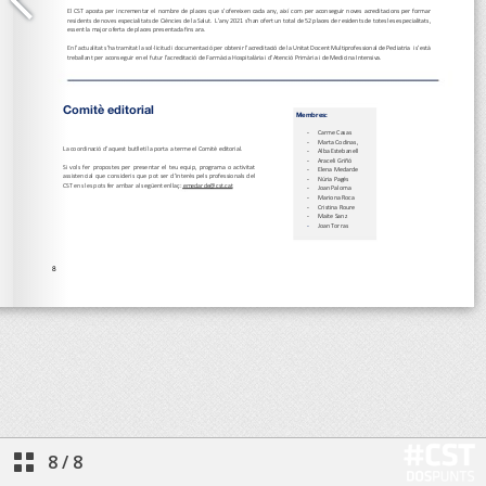
8
/
8