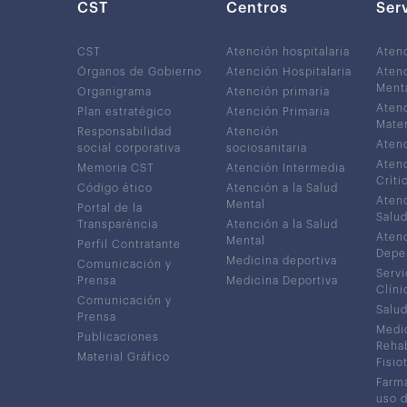
CST
Centros
Ser
CST
Atención hospitalaria
Aten
Órganos de Gobierno
Atención Hospitalaria
Atenc
Ment
Organigrama
Atención primaria
Atenc
Plan estratégico
Atención Primaria
Mater
Responsabilidad
Atención
Atenc
social corporativa
sociosanitaria
Atenc
Memoria CST
Atención Intermedia
Críti
Código ético
Atención a la Salud
Atenc
Mental
Portal de la
Salud
Transparència
Atención a la Salud
Atenc
Mental
Perfil Contratante
Depe
Medicina deportiva
Comunicación y
Servi
Prensa
Medicina Deportiva
Clíni
Comunicación y
Salud
Prensa
Medic
Publicaciones
Rehab
Material Gráfico
Fisio
Farma
uso 