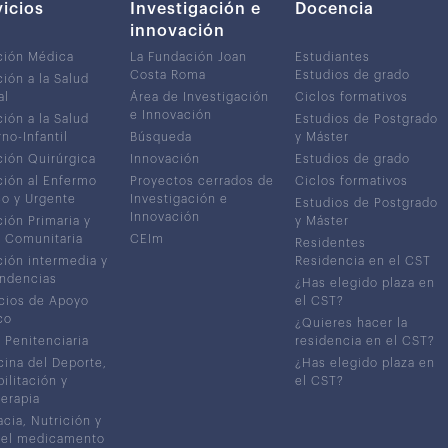
vicios
Investigación e
Docencia
innovación
ción Médica
La Fundación Joan
Estudiantes
Costa Roma
Estudios de grado
ión a la Salud
al
Área de Investigación
Ciclos formativos
e Innovación
ión a la Salud
Estudios de Postgrado
no-Infantil
Búsqueda
y Máster
ión Quirúrgica
Innovación
Estudios de grado
ión al Enfermo
Proyectos cerrados de
Ciclos formativos
co y Urgente
Investigación e
Estudios de Postgrado
Innovación
ión Primaria y
y Máster
 Comunitaria
CEIm
Residentes
ión intermedia y
Residencia en el CST
ndencias
¿Has elegido plaza en
cios de Apoyo
el CST?
co
¿Quieres hacer la
 Penitenciaria
residencia en el CST?
ina del Deporte,
¿Has elegido plaza en
ilitación y
el CST?
terapia
cia, Nutrición y
del medicamento