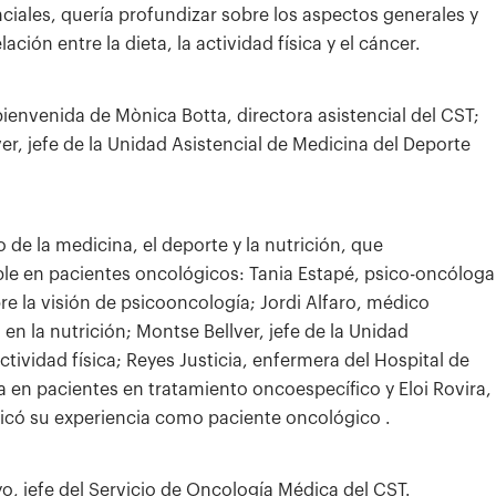
nciales, quería profundizar sobre los aspectos generales y
ción entre la dieta, la actividad física y el cáncer.
 bienvenida de Mònica Botta, directora asistencial del CST;
r, jefe de la Unidad Asistencial de Medicina del Deporte
 de la medicina, el deporte y la nutrición, que
able en pacientes oncológicos: Tania Estapé, psico-oncóloga
re la visión de psicooncología; Jordi Alfaro, médico
en la nutrición; Montse Bellver, jefe de la Unidad
ividad física; Reyes Justicia, enfermera del Hospital de
a en pacientes en tratamiento oncoespecífico y Eloi Rovira,
plicó su experiencia como paciente oncológico .
o, jefe del Servicio de Oncología Médica del CST.