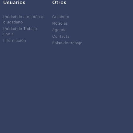
Usuarios
Otros
Unidad de atención al
Colabora
ciudadano
Noticias
Unidad de Trabajo
Agenda
Social
Contacta
Información
Bolsa de trabajo