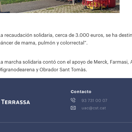
La recaudación solidaria, cerca de 3.000 euros, se ha desti
cáncer de mama, pulmón y colorrectal”.
La marcha solidaria contó con el apoyo de Merck, Farmasi, 
Migranodearena y Obrador Sant Tomàs.
Contacto
93 731 00 07
uac@cst.cat