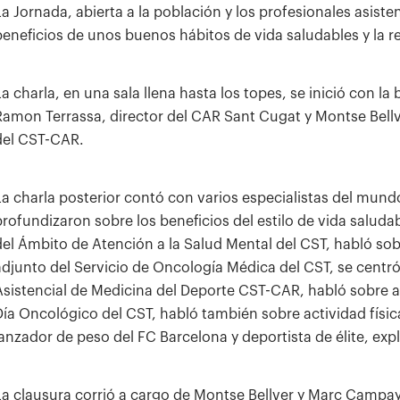
La Jornada, abierta a la población y los profesionales asiste
beneficios de unos buenos hábitos de vida saludables y la rela
La charla, en una sala llena hasta los topes, se inició con la
Ramon Terrassa, director del CAR Sant Cugat y Montse Bellve
del CST-CAR.
La charla posterior contó con varios especialistas del mundo
profundizaron sobre los beneficios del estilo de vida salud
del Ámbito de Atención a la Salud Mental del CST, habló sob
adjunto del Servicio de Oncología Médica del CST, se centró 
Asistencial de Medicina del Deporte CST-CAR, habló sobre act
Día Oncológico del CST, habló también sobre actividad físic
lanzador de peso del FC Barcelona y deportista de élite, ex
La clausura corrió a cargo de Montse Bellver y Marc Campay