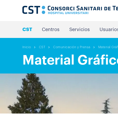
CST
Centros
Servicios
Usuario
Inicio
CST
Comunicación y Prensa
Material Grá
Material Gráfi