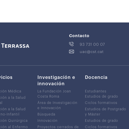
Contacto
93 731 00 07
uac@cst.cat
vicios
Investigación e
Docencia
innovación
ción Médica
La Fundación Joan
Estudiantes
Costa Roma
Estudios de grado
ión a la Salud
al
Área de Investigación
Ciclos formativos
e Innovación
ión a la Salud
Estudios de Postgrado
no-Infantil
Búsqueda
y Máster
ión Quirúrgica
Innovación
Estudios de grado
ión al Enfermo
Proyectos cerrados de
Ciclos formativos