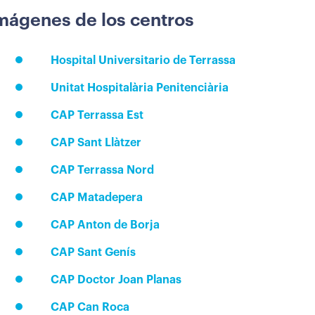
mágenes de los centros
Hospital Universitario de Terrassa
Unitat Hospitalària Penitenciària
CAP Terrassa Est
CAP Sant Llàtzer
CAP Terrassa Nord
CAP Matadepera
CAP Anton de Borja
CAP Sant Genís
CAP Doctor Joan Planas
CAP Can Roca