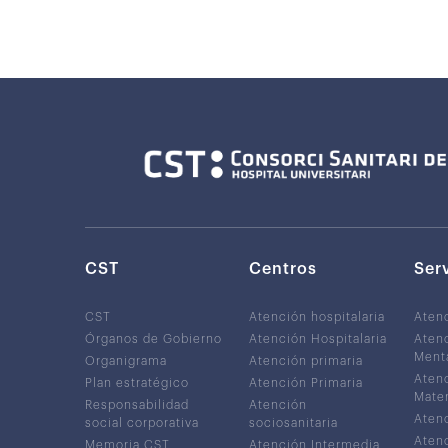
CST
Centros
Ser
CST
Atención hospitalaria
Aten
Órganos de Gobierno
Atención Hospitalaria
Atenc
Ment
Organigrama
Atención primaria
Atenc
Plan estratégico
Atención Primaria
Mater
Responsabilidad
Atención
Atenc
social corporativa
sociosanitaria
Atenc
Memoria CST
Atención Intermedia