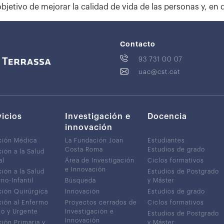
objetivo de mejorar la calidad de vida de las personas y, en d
Contacto
93 731 00 07
uac@cst.cat
vicios
Investigación e
Docencia
innovación
ción Médica
La Fundación Joan
Estudiantes
Costa Roma
Estudios de grado
ión a la Salud
al
Área de Investigación
Ciclos formativos
e Innovación
ión a la Salud
Estudios de Postgrado
no-Infantil
Búsqueda
y Máster
ión Quirúrgica
Innovación
Estudios de grado
ión al Enfermo
Proyectos cerrados de
Ciclos formativos
co y Urgente
Investigación e
Estudios de Postgrado
Innovación
ión Primaria y
y Máster