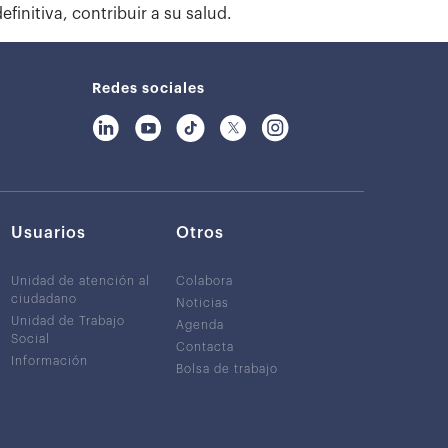
efinitiva, contribuir a su salud.
Redes sociales
Usuarios
Otros
Unidad de atención al
Colabora
ciudadano
Noticias
Unidad de Trabajo
Agenda
Social
Contacta
Información
Bolsa de trabajo