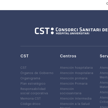
CST
Centros
Ser
CST
Atención hospitalaria
Aten
Órganos de Gobierno
Atención Hospitalaria
Atenc
Ment
Organigrama
Atención primaria
Atenc
Plan estratégico
Atención Primaria
Mater
Responsabilidad
Atención
Atenc
social corporativa
sociosanitaria
Atenc
Memoria CST
Atención Intermedia
Críti
Código ético
Atención a la Salud
Atenc