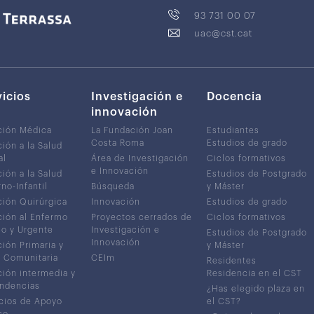
93 731 00 07
uac@cst.cat
vicios
Investigación e
Docencia
innovación
ción Médica
La Fundación Joan
Estudiantes
Costa Roma
Estudios de grado
ión a la Salud
al
Área de Investigación
Ciclos formativos
e Innovación
ión a la Salud
Estudios de Postgrado
no-Infantil
Búsqueda
y Máster
ión Quirúrgica
Innovación
Estudios de grado
ión al Enfermo
Proyectos cerrados de
Ciclos formativos
co y Urgente
Investigación e
Estudios de Postgrado
Innovación
ión Primaria y
y Máster
 Comunitaria
CEIm
Residentes
ión intermedia y
Residencia en el CST
ndencias
¿Has elegido plaza en
cios de Apoyo
el CST?
co