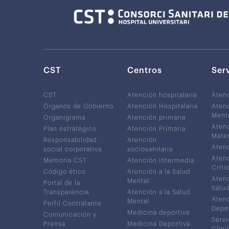
CST
Centros
Ser
CST
Atención hospitalaria
Aten
Órganos de Gobierno
Atención Hospitalaria
Atenc
Ment
Organigrama
Atención primaria
Atenc
Plan estratégico
Atención Primaria
Mater
Responsabilidad
Atención
Atenc
social corporativa
sociosanitaria
Atenc
Memoria CST
Atención Intermedia
Críti
Código ético
Atención a la Salud
Atenc
Mental
Portal de la
Salud
Transparència
Atención a la Salud
Atenc
Mental
Perfil Contratante
Depe
Medicina deportiva
Comunicación y
Servi
Prensa
Medicina Deportiva
Clíni