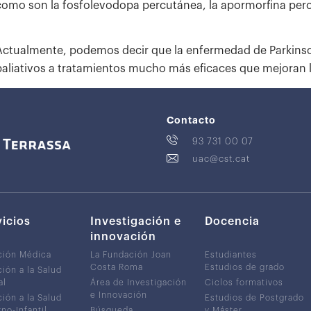
como son la fosfolevodopa percutánea, la apormorfina per
Actualmente, podemos decir que la enfermedad de Parkinso
paliativos a tratamientos mucho más eficaces que mejoran 
Contacto
93 731 00 07
uac@cst.cat
vicios
Investigación e
Docencia
innovación
ción Médica
La Fundación Joan
Estudiantes
Costa Roma
Estudios de grado
ión a la Salud
al
Área de Investigación
Ciclos formativos
e Innovación
ión a la Salud
Estudios de Postgrado
no-Infantil
Búsqueda
y Máster