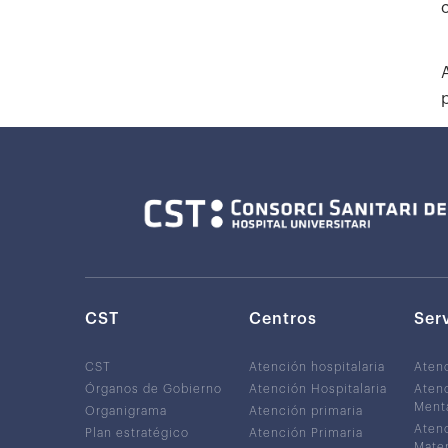
CST
Centros
Ser
CST
Atención hospitalaria
Aten
Órganos de Gobierno
Atención Hospitalaria
Atenc
Ment
Organigrama
Atención primaria
Atenc
Plan estratégico
Atención Primaria
Mater