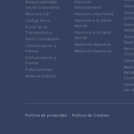
Responsabilidad
Atención
Atenc
social corporativa
sociosanitaria
Atenc
Memoria CST
Atención Intermedia
Críti
Código ético
Atención a la Salud
Atenc
Mental
Portal de la
Salud
Transparència
Atención a la Salud
Atenc
Mental
Perfil Contratante
Depe
Medicina deportiva
Comunicación y
Servi
Prensa
Medicina Deportiva
Clíni
Comunicación y
Salud
Prensa
Medic
Publicaciones
Rehab
Material Gráfico
Fisio
Farma
uso 
Política de privacidad
Política de Cookies