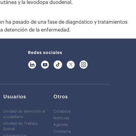
cutánea y la levodopa duodenal.
n ha pasado de una fase de diagnóstico y tratamientos
la detención de la enfermedad.
Redes sociales
Usuarios
Otros
Unidad de atención al
Colabora
ciudadano
Noticias
Unidad de Trabajo
Agenda
Social
Contacta
Información