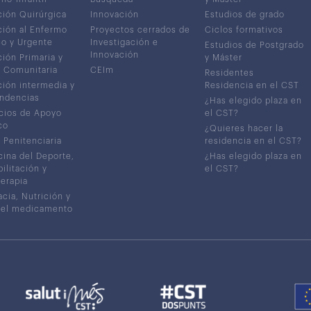
ión Quirúrgica
Innovación
Estudios de grado
ión al Enfermo
Proyectos cerrados de
Ciclos formativos
co y Urgente
Investigación e
Estudios de Postgrado
Innovación
ión Primaria y
y Máster
 Comunitaria
CEIm
Residentes
ión intermedia y
Residencia en el CST
ndencias
¿Has elegido plaza en
cios de Apoyo
el CST?
co
¿Quieres hacer la
 Penitenciaria
residencia en el CST?
ina del Deporte,
¿Has elegido plaza en
ilitación y
el CST?
terapia
cia, Nutrición y
del medicamento