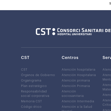
CST
Centros
Ser
CST
Atención hospitalaria
Aten
Órganos de Gobierno
Atención Hospitalaria
Atenc
Ment
Organigrama
Atención primaria
Atenc
Plan estratégico
Atención Primaria
Mater
Responsabilidad
Atención
Atenc
social corporativa
sociosanitaria
Atenc
Memoria CST
Atención Intermedia
Críti
Código ético
Atención a la Salud
Atenc