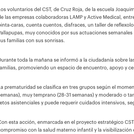
Los voluntarios del CST, de Cruz Roja, de la escuela Joaq
de las empresas colaboradoras LAMP y Active Medical, entre 
pinta-caras, cuenta cuentos, disfraces, un taller de reflex
Pallapupas, muy conocidos por sus actuaciones semanales en
sus familias con sus sonrisas.
Durante toda la mañana se informó a la ciudadanía sobre la
familias, promoviendo un espacio de encuentro, apoyo y cel
La prematuridad se clasifica en tres grupos según el momen
semanas), muy temprano (28-31 semanas) y moderado o tard
retos asistenciales y puede requerir cuidados intensivos, s
Con esta acción, enmarcada en el proyecto estratégico CST 
compromiso con la salud materno infantil y la visibilizació