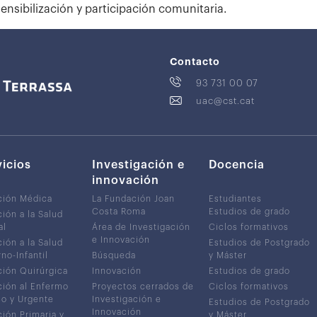
sensibilización y participación comunitaria.
Contacto
93 731 00 07
uac@cst.cat
vicios
Investigación e
Docencia
innovación
ción Médica
La Fundación Joan
Estudiantes
Costa Roma
Estudios de grado
ión a la Salud
al
Área de Investigación
Ciclos formativos
e Innovación
ión a la Salud
Estudios de Postgrado
no-Infantil
Búsqueda
y Máster
ión Quirúrgica
Innovación
Estudios de grado
ión al Enfermo
Proyectos cerrados de
Ciclos formativos
co y Urgente
Investigación e
Estudios de Postgrado
Innovación
ión Primaria y
y Máster