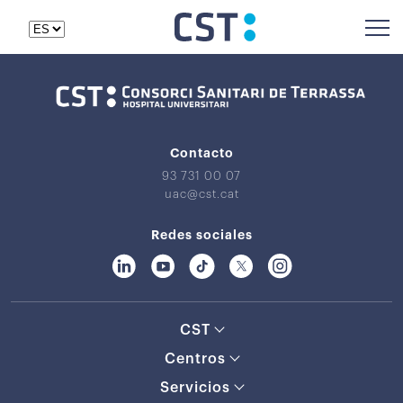
Contacto
93 731 00 07
uac@cst.cat
Redes sociales
CST
Centros
Servicios