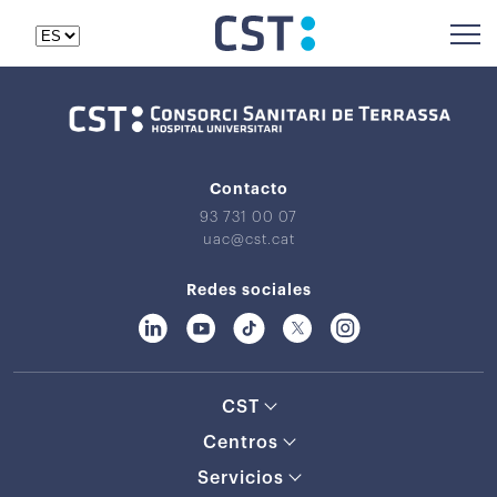
Contacto
93 731 00 07
uac@cst.cat
Redes sociales
CST
Centros
Servicios