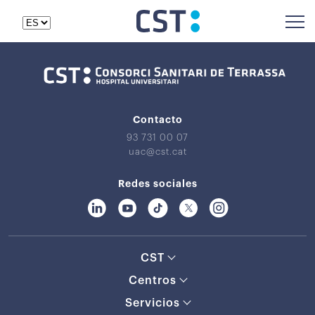
Contacto
93 731 00 07
uac@cst.cat
Redes sociales
CST
Centros
Servicios