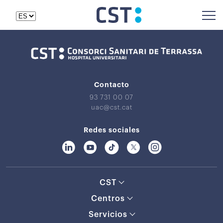
Contacto
93 731 00 07
uac@cst.cat
Redes sociales
CST
Centros
Servicios