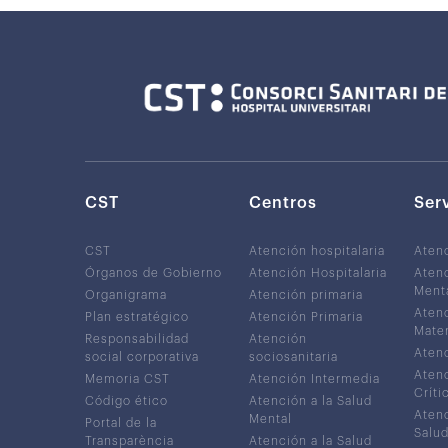
CST
Centros
Ser
CST
Atención hospitalaria
Aten
Órganos de Gobierno
Atención Hospitalaria
Atenc
Ment
Organigrama
Atención primaria
Atenc
Plan estratégico
Atención Primaria
Mater
Responsabilidad
Atención
Atenc
social corporativa
sociosanitaria
Atenc
Memoria CST
Atención Intermedia
Críti
Código ético
Atención a la Salud
Atenc
Mental
Portal de la
Salud
Transparència
Atención a la Salud