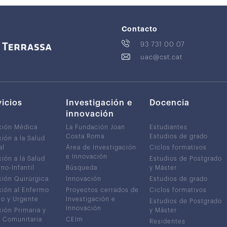
Contacto
93 731 00 07
uac@cst.cat
vicios
Investigación e
Docencia
innovación
ción Médica
La Fundación Joan
Estudiantes
Costa Roma
Estudios de grado
ión a la Salud
al
Área de Investigación
Ciclos formativos
e Innovación
ión a la Salud
Estudios de Postgrado
no-Infantil
Búsqueda
y Máster
ión Quirúrgica
Innovación
Estudios de grado
ión al Enfermo
Proyectos cerrados de
Ciclos formativos
co y Urgente
Investigación e
Estudios de Postgrado
Innovación
ión Primaria y
y Máster
 Comunitaria
CEIm
Residentes