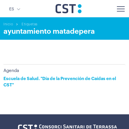
ES
Inicio
Etiquetas
ayuntamiento matadepera
Agenda
Escuela de Salud. "Día de la Prevención de Caídas en el
CST"