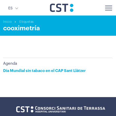
ES
Inicio
Etiquetas
cooximetría
Agenda
Día Mundial sin tabaco en el CAP Sant Llàtzer