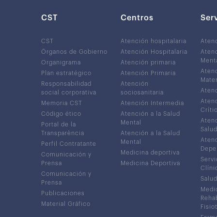
CST
Centros
Ser
CST
Atención hospitalaria
Aten
Órganos de Gobierno
Atención Hospitalaria
Atenc
Ment
Organigrama
Atención primaria
Atenc
Plan estratégico
Atención Primaria
Mater
Responsabilidad
Atención
Atenc
social corporativa
sociosanitaria
Atenc
Memoria CST
Atención Intermedia
Críti
Código ético
Atención a la Salud
Atenc
Mental
Portal de la
Salud
Transparència
Atención a la Salud
Atenc
Mental
Perfil Contratante
Depe
Medicina deportiva
Comunicación y
Servi
Prensa
Medicina Deportiva
Clíni
Comunicación y
Salud
Prensa
Medic
Publicaciones
Rehab
Material Gráfico
Fisio