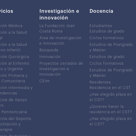
vicios
Investigación e
Docencia
innovación
ción Médica
La Fundación Joan
Estudiantes
Costa Roma
Estudios de grado
ión a la Salud
al
Área de Investigación
Ciclos formativos
e Innovación
ión a la Salud
Estudios de Postgrado
no-Infantil
Búsqueda
y Máster
ión Quirúrgica
Innovación
Estudios de grado
ión al Enfermo
Proyectos cerrados de
Ciclos formativos
co y Urgente
Investigación e
Estudios de Postgrado
Innovación
ión Primaria y
y Máster
 Comunitaria
CEIm
Residentes
ión intermedia y
Residencia en el CST
ndencias
¿Has elegido plaza en
cios de Apoyo
el CST?
co
¿Quieres hacer la
 Penitenciaria
residencia en el CST?
ina del Deporte,
¿Has elegido plaza en
ilitación y
el CST?
terapia