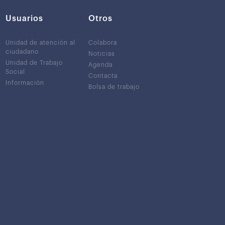
Usuarios
Otros
Unidad de atención al
Colabora
ciudadano
Noticias
Unidad de Trabajo
Agenda
Social
Contacta
Información
Bolsa de trabajo