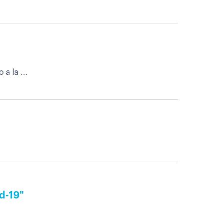
a la ...
id-19"