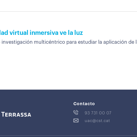
d virtual inmersiva ve la luz
vestigación multicéntrico para estudiar la aplicación de la
Contacto
93 731 00 07
uac@cst.cat