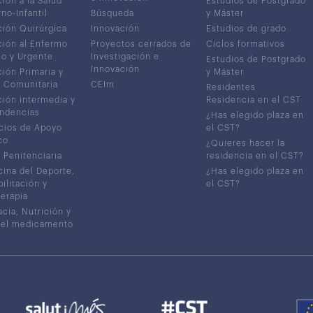
ión a la Salud
Estudios de Postgrado
no-Infantil
Búsqueda
y Máster
ión Quirúrgica
Innovación
Estudios de grado
ión al Enfermo
Proyectos cerrados de
Ciclos formativos
co y Urgente
Investigación e
Estudios de Postgrado
Innovación
ión Primaria y
y Máster
 Comunitaria
CEIm
Residentes
ión intermedia y
Residencia en el CST
ndencias
¿Has elegido plaza en
cios de Apoyo
el CST?
co
¿Quieres hacer la
 Penitenciaria
residencia en el CST?
ina del Deporte,
¿Has elegido plaza en
ilitación y
el CST?
terapia
cia, Nutrición y
del medicamento