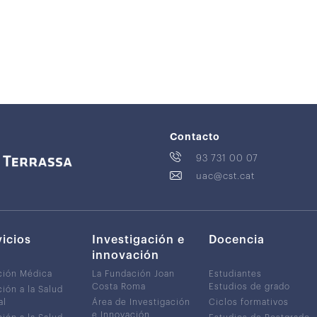
Contacto
93 731 00 07
uac@cst.cat
vicios
Investigación e
Docencia
innovación
ción Médica
La Fundación Joan
Estudiantes
Costa Roma
Estudios de grado
ión a la Salud
al
Área de Investigación
Ciclos formativos
e Innovación