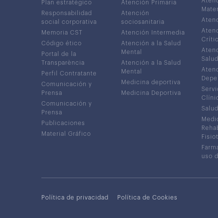
Atenc
Plan estratégico
Atención Primaria
Mater
Responsabilidad
Atención
Atenc
social corporativa
sociosanitaria
Atenc
Memoria CST
Atención Intermedia
Críti
Código ético
Atención a la Salud
Atenc
Mental
Portal de la
Salud
Transparència
Atención a la Salud
Atenc
Mental
Perfil Contratante
Depe
Medicina deportiva
Comunicación y
Servi
Prensa
Medicina Deportiva
Clíni
Comunicación y
Salud
Prensa
Medic
Publicaciones
Rehab
Material Gráfico
Fisio
Farma
uso 
Política de privacidad
Política de Cookies