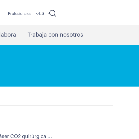
ES
r
Profesionales
labora
Trabaja con nosotros
áser CO2 quirúrgica ...