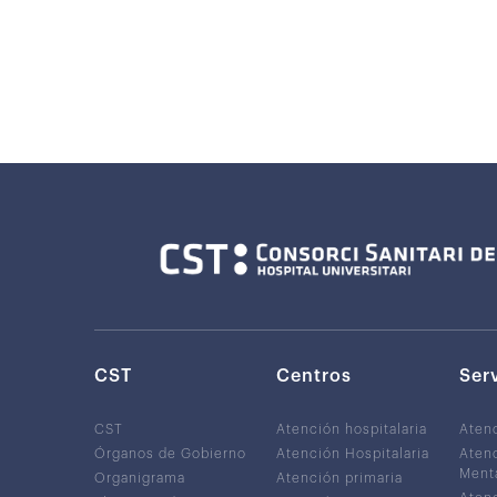
CST
Centros
Ser
CST
Atención hospitalaria
Aten
Órganos de Gobierno
Atención Hospitalaria
Atenc
Ment
Organigrama
Atención primaria