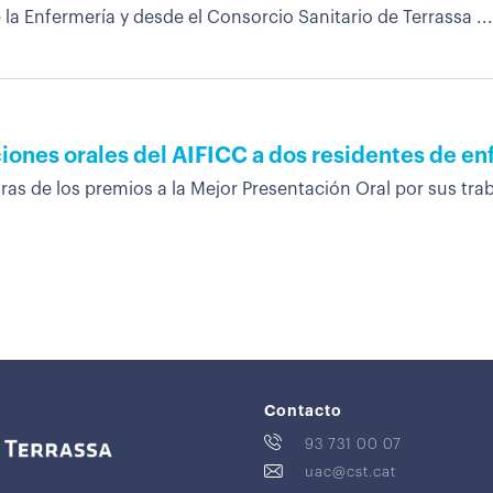
 la Enfermería y desde el Consorcio Sanitario de Terrassa ...
iones orales del AIFICC a dos residentes de en
s de los premios a la Mejor Presentación Oral por sus traba
Contacto
93 731 00 07
uac@cst.cat