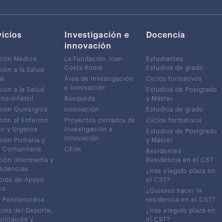
vicios
Investigación e
Docencia
innovación
ción Médica
La Fundación Joan
Estudiantes
Costa Roma
Estudios de grado
ión a la Salud
al
Área de Investigación
Ciclos formativos
e Innovación
ión a la Salud
Estudios de Postgrado
no-Infantil
Búsqueda
y Máster
ión Quirúrgica
Innovación
Estudios de grado
ión al Enfermo
Proyectos cerrados de
Ciclos formativos
co y Urgente
Investigación e
Estudios de Postgrado
Innovación
ión Primaria y
y Máster
 Comunitaria
CEIm
Residentes
ión intermedia y
Residencia en el CST
ndencias
¿Has elegido plaza en
cios de Apoyo
el CST?
co
¿Quieres hacer la
 Penitenciaria
residencia en el CST?
ina del Deporte,
¿Has elegido plaza en
ilitación y
el CST?