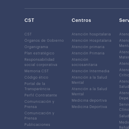
CST
Centros
Ser
CST
Atención hospitalaria
Aten
Órganos de Gobierno
Atención Hospitalaria
Atenc
Ment
Organigrama
Atención primaria
Atenc
Plan estratégico
Atención Primaria
Mater
Responsabilidad
Atención
Atenc
social corporativa
sociosanitaria
Atenc
Memoria CST
Atención Intermedia
Críti
Código ético
Atención a la Salud
Atenc
Mental
Portal de la
Salud
Transparència
Atención a la Salud
Atenc
Mental
Perfil Contratante
Depe
Medicina deportiva
Comunicación y
Servi
Prensa
Medicina Deportiva
Clíni
Comunicación y
Salud
Prensa
Medic
Publicaciones
Rehab