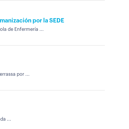
umanización por la SEDE
la de Enfermería ...
rrassa por ...
da ...