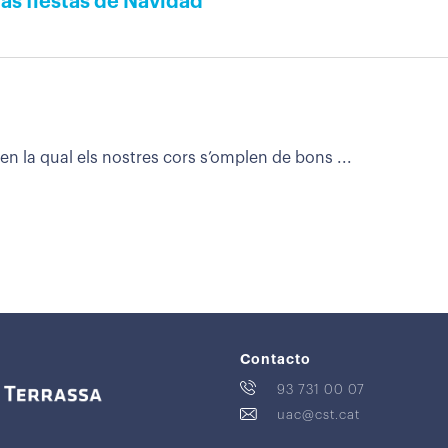
as fiestas de Navidad
en la qual els nostres cors s’omplen de bons ...
Contacto
93 731 00 07
uac@cst.cat