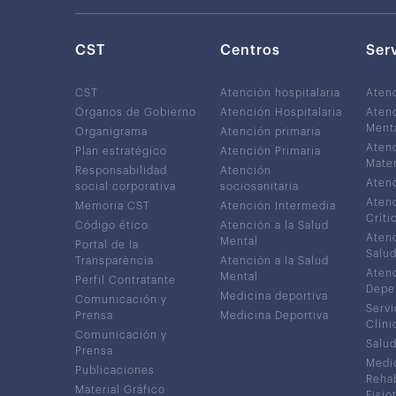
CST
Centros
Ser
CST
Atención hospitalaria
Aten
Órganos de Gobierno
Atención Hospitalaria
Atenc
Ment
Organigrama
Atención primaria
Atenc
Plan estratégico
Atención Primaria
Mater
Responsabilidad
Atención
Atenc
social corporativa
sociosanitaria
Atenc
Memoria CST
Atención Intermedia
Críti
Código ético
Atención a la Salud
Atenc
Mental
Portal de la
Salud
Transparència
Atención a la Salud
Atenc
Mental
Perfil Contratante
Depe
Medicina deportiva
Comunicación y
Servi
Prensa
Medicina Deportiva
Clíni
Comunicación y
Salud
Prensa
Medic
Publicaciones
Rehab
Material Gráfico
Fisio