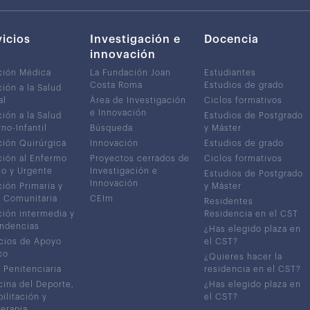
vicios
Investigación e
Docencia
innovación
ción Médica
La Fundación Joan
Estudiantes
Costa Roma
Estudios de grado
ión a la Salud
al
Área de Investigación
Ciclos formativos
e Innovación
ión a la Salud
Estudios de Postgrado
no-Infantil
Búsqueda
y Máster
ión Quirúrgica
Innovación
Estudios de grado
ión al Enfermo
Proyectos cerrados de
Ciclos formativos
co y Urgente
Investigación e
Estudios de Postgrado
Innovación
ión Primaria y
y Máster
 Comunitaria
CEIm
Residentes
ión intermedia y
Residencia en el CST
ndencias
¿Has elegido plaza en
cios de Apoyo
el CST?
co
¿Quieres hacer la
 Penitenciaria
residencia en el CST?
ina del Deporte,
¿Has elegido plaza en
ilitación y
el CST?
terapia