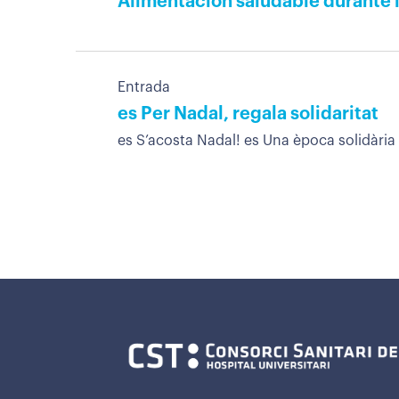
Alimentación saludable durante l
Entrada
es Per Nadal, regala solidaritat
es S’acosta Nadal! es Una època solidària 