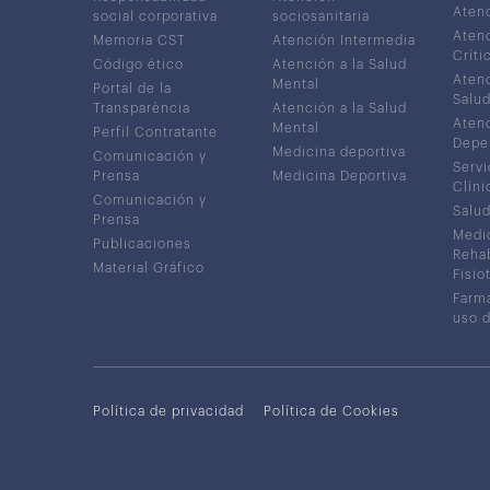
Atenc
social corporativa
sociosanitaria
Atenc
Memoria CST
Atención Intermedia
Críti
Código ético
Atención a la Salud
Atenc
Mental
Portal de la
Salud
Transparència
Atención a la Salud
Atenc
Mental
Perfil Contratante
Depe
Medicina deportiva
Comunicación y
Servi
Prensa
Medicina Deportiva
Clíni
Comunicación y
Salud
Prensa
Medic
Publicaciones
Rehab
Material Gráfico
Fisio
Farma
uso 
Política de privacidad
Política de Cookies