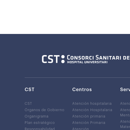
CST
Centros
Ser
CST
Atención hospitalaria
Aten
Órganos de Gobierno
Atención Hospitalaria
Atenc
Ment
Organigrama
Atención primaria
Atenc
Plan estratégico
Atención Primaria
Mater
Responsabilidad
Atención