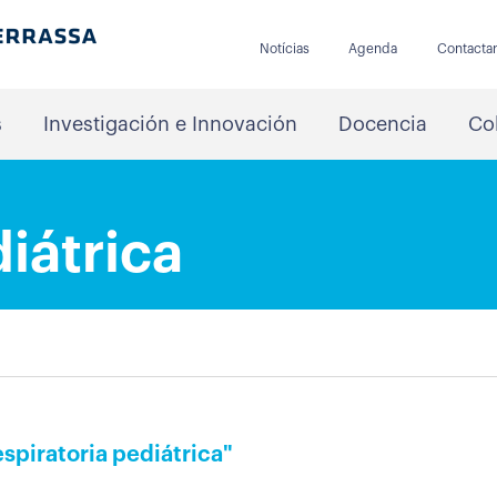
Notícias
Agenda
Contacta
s
Investigación e Innovación
Docencia
Co
diátrica
espiratoria pediátrica"