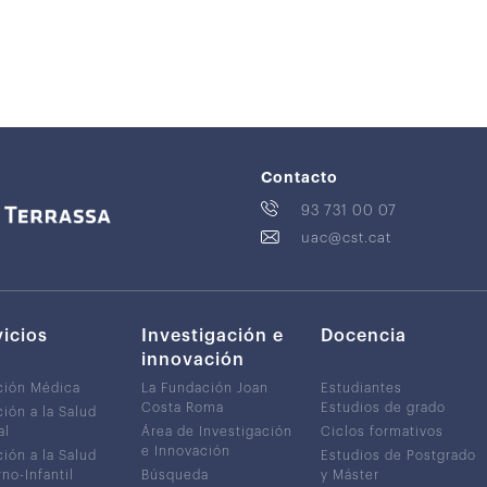
Contacto
93 731 00 07
uac@cst.cat
vicios
Investigación e
Docencia
innovación
ción Médica
La Fundación Joan
Estudiantes
Costa Roma
Estudios de grado
ión a la Salud
al
Área de Investigación
Ciclos formativos
e Innovación
ión a la Salud
Estudios de Postgrado
no-Infantil
Búsqueda
y Máster