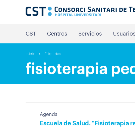
CST
Centros
Servicios
Usuario
Inicio
Etiquetas
fisioterapia pe
Agenda
Escuela de Salud. "Fisioterapia r