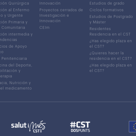
ión Quirúrgica
Innovación
Estudios de grado
ión al Enfermo
Proyectos cerrados de
Ciclos formativos
co y Urgente
Investigación e
Estudios de Postgrado
Innovación
ión Primaria y
y Máster
 Comunitaria
CEIm
Residentes
ión intermedia y
Residencia en el CST
ndencias
¿Has elegido plaza en
cios de Apoyo
el CST?
co
¿Quieres hacer la
 Penitenciaria
residencia en el CST?
ina del Deporte,
¿Has elegido plaza en
ilitación y
el CST?
terapia
cia, Nutrición y
del medicamento