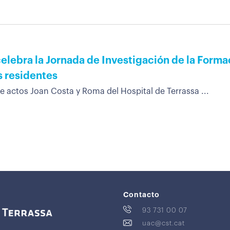
celebra la Jornada de Investigación de la Formac
s residentes
e actos Joan Costa y Roma del Hospital de Terrassa ...
Contacto
93 731 00 07
uac@cst.cat