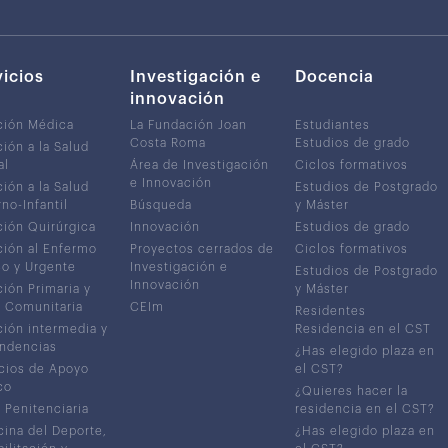
vicios
Investigación e
Docencia
innovación
ción Médica
La Fundación Joan
Estudiantes
Costa Roma
Estudios de grado
ión a la Salud
al
Área de Investigación
Ciclos formativos
e Innovación
ión a la Salud
Estudios de Postgrado
no-Infantil
Búsqueda
y Máster
ión Quirúrgica
Innovación
Estudios de grado
ión al Enfermo
Proyectos cerrados de
Ciclos formativos
co y Urgente
Investigación e
Estudios de Postgrado
Innovación
ión Primaria y
y Máster
 Comunitaria
CEIm
Residentes
ión intermedia y
Residencia en el CST
ndencias
¿Has elegido plaza en
cios de Apoyo
el CST?
co
¿Quieres hacer la
 Penitenciaria
residencia en el CST?
ina del Deporte,
¿Has elegido plaza en