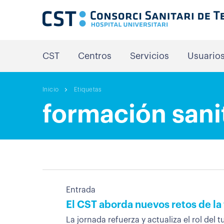
CST
Centros
Servicios
Usuario
Inicio
Etiquetas
formación sani
Entrada
El CST aborda nuevos retos de la
La jornada refuerza y ​​actualiza el rol del 