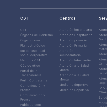
CST
Centros
Ser
CST
Atención hospitalaria
Aten
Órganos de Gobierno
Atención Hospitalaria
Atenc
Ment
Organigrama
Atención primaria
Atenc
Plan estratégico
Atención Primaria
Mater
Responsabilidad
Atención
Atenc
social corporativa
sociosanitaria
Atenc
Memoria CST
Atención Intermedia
Críti
Código ético
Atención a la Salud
Atenc
Mental
Portal de la
Salud
Transparència
Atención a la Salud
Atenc
Mental
Perfil Contratante
Depe
Medicina deportiva
Comunicación y
Servi
Prensa
Medicina Deportiva
Clíni
Comunicación y
Salud
Prensa
Medic
Publicaciones