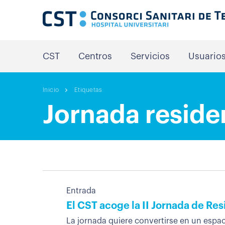
CST
Centros
Servicios
Usuario
Inicio
Etiquetas
Jornada reside
Entrada
El CST acoge la II Jornada de Re
La jornada quiere convertirse en un espac