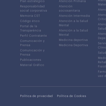
Atenc
Plan estratégico
Atención Primaria
Mater
Responsabilidad
Atención
Atenc
social corporativa
sociosanitaria
Atenc
Memoria CST
Atención Intermedia
Críti
Código ético
Atención a la Salud
Atenc
Mental
Portal de la
Salud
Transparència
Atención a la Salud
Atenc
Mental
Perfil Contratante
Depe
Medicina deportiva
Comunicación y
Servi
Prensa
Medicina Deportiva
Clíni
Comunicación y
Salud
Prensa
Medic
Publicaciones
Rehab
Material Gráfico
Fisio
Farma
uso 
Política de privacidad
Política de Cookies