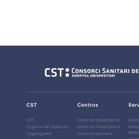
CST
Centros
Ser
CST
Atención hospitalaria
Aten
Órganos de Gobierno
Atención Hospitalaria
Atenc
Ment
Organigrama
Atención primaria