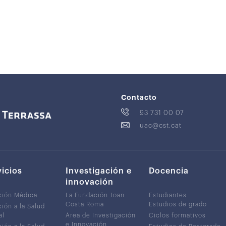
Contacto
93 731 00 07
uac@cst.cat
vicios
Investigación e
Docencia
innovación
ción Médica
La Fundación Joan
Estudiantes
Costa Roma
Estudios de grado
ión a la Salud
al
Área de Investigación
Ciclos formativos
e Innovación