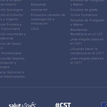
ión a la Salud
Estudios de Postgrado
no-Infantil
Búsqueda
y Máster
ión Quirúrgica
Innovación
Estudios de grado
ión al Enfermo
Proyectos cerrados de
Ciclos formativos
co y Urgente
Investigación e
Estudios de Postgrado
Innovación
ión Primaria y
y Máster
 Comunitaria
CEIm
Residentes
ión intermedia y
Residencia en el CST
ndencias
¿Has elegido plaza en
cios de Apoyo
el CST?
co
¿Quieres hacer la
 Penitenciaria
residencia en el CST?
ina del Deporte,
¿Has elegido plaza en
ilitación y
el CST?
terapia
cia, Nutrición y
del medicamento