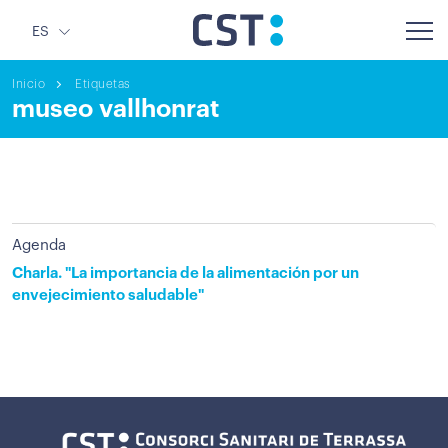
ES
Inicio
Etiquetas
museo vallhonrat
Agenda
Charla. "La importancia de la alimentación por un
envejecimiento saludable"