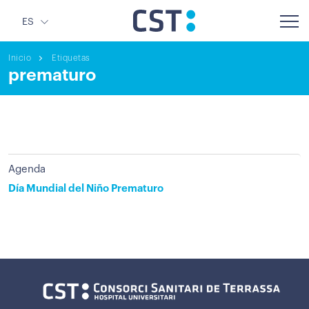
ES
Inicio
Etiquetas
prematuro
Agenda
Día Mundial del Niño Prematuro