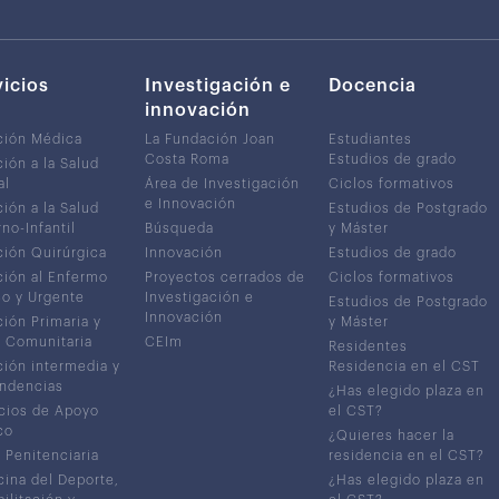
vicios
Investigación e
Docencia
innovación
ción Médica
La Fundación Joan
Estudiantes
Costa Roma
Estudios de grado
ión a la Salud
al
Área de Investigación
Ciclos formativos
e Innovación
ión a la Salud
Estudios de Postgrado
no-Infantil
Búsqueda
y Máster
ión Quirúrgica
Innovación
Estudios de grado
ión al Enfermo
Proyectos cerrados de
Ciclos formativos
co y Urgente
Investigación e
Estudios de Postgrado
Innovación
ión Primaria y
y Máster
 Comunitaria
CEIm
Residentes
ión intermedia y
Residencia en el CST
ndencias
¿Has elegido plaza en
cios de Apoyo
el CST?
co
¿Quieres hacer la
 Penitenciaria
residencia en el CST?
ina del Deporte,
¿Has elegido plaza en