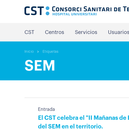
CST
Centros
Servicios
Usuario
Inicio
Etiquetas
SEM
Entrada
El CST celebra el "II Mañanas de 
del SEM en el territorio.