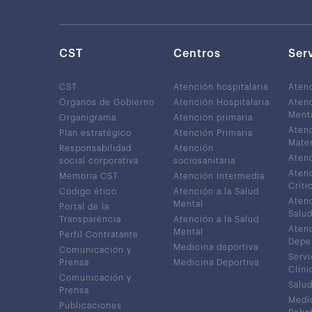
CST
Centros
Ser
CST
Atención hospitalaria
Aten
Órganos de Gobierno
Atención Hospitalaria
Atenc
Ment
Organigrama
Atención primaria
Atenc
Plan estratégico
Atención Primaria
Mater
Responsabilidad
Atención
Atenc
social corporativa
sociosanitaria
Atenc
Memoria CST
Atención Intermedia
Críti
Código ético
Atención a la Salud
Atenc
Mental
Portal de la
Salud
Transparència
Atención a la Salud
Atenc
Mental
Perfil Contratante
Depe
Medicina deportiva
Comunicación y
Servi
Prensa
Medicina Deportiva
Clíni
Comunicación y
Salud
Prensa
Medic
Publicaciones