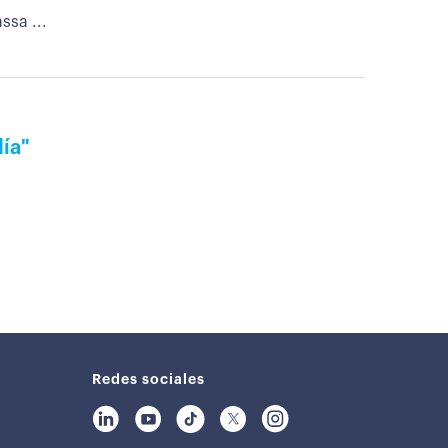
ssa ...
día"
Redes sociales