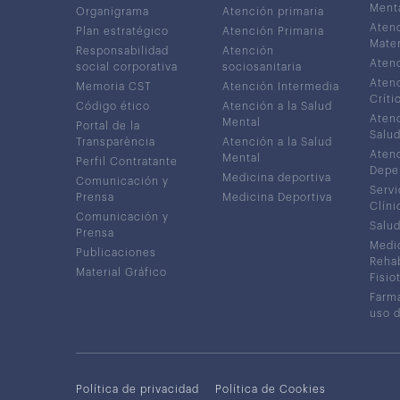
Ment
Organigrama
Atención primaria
Atenc
Plan estratégico
Atención Primaria
Mater
Responsabilidad
Atención
Atenc
social corporativa
sociosanitaria
Atenc
Memoria CST
Atención Intermedia
Críti
Código ético
Atención a la Salud
Atenc
Mental
Portal de la
Salud
Transparència
Atención a la Salud
Atenc
Mental
Perfil Contratante
Depe
Medicina deportiva
Comunicación y
Servi
Prensa
Medicina Deportiva
Clíni
Comunicación y
Salud
Prensa
Medic
Publicaciones
Rehab
Material Gráfico
Fisio
Farma
uso 
Política de privacidad
Política de Cookies