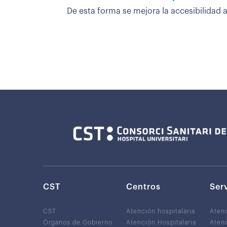
De esta forma se mejora la accesibilidad a
CST
Centros
Ser
CST
Atención hospitalaria
Aten
Órganos de Gobierno
Atención Hospitalaria
Atenc