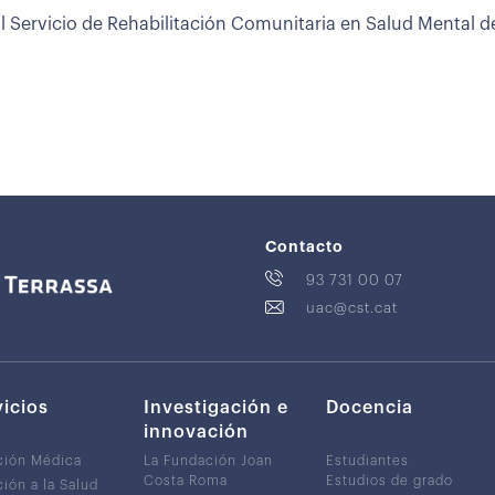
l Servicio de Rehabilitación Comunitaria en Salud Mental de C
Contacto
93 731 00 07
uac@cst.cat
vicios
Investigación e
Docencia
innovación
ción Médica
La Fundación Joan
Estudiantes
Costa Roma
Estudios de grado
ión a la Salud