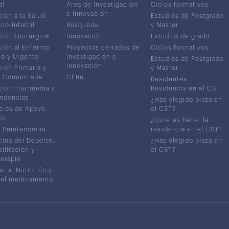
al
Área de Investigación
Ciclos formativos
e Innovación
ión a la Salud
Estudios de Postgrado
no-Infantil
Búsqueda
y Máster
ión Quirúrgica
Innovación
Estudios de grado
ión al Enfermo
Proyectos cerrados de
Ciclos formativos
co y Urgente
Investigación e
Estudios de Postgrado
Innovación
ión Primaria y
y Máster
 Comunitaria
CEIm
Residentes
ión intermedia y
Residencia en el CST
ndencias
¿Has elegido plaza en
cios de Apoyo
el CST?
co
¿Quieres hacer la
 Penitenciaria
residencia en el CST?
ina del Deporte,
¿Has elegido plaza en
ilitación y
el CST?
terapia
cia, Nutrición y
del medicamento