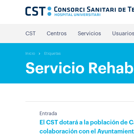
CST
Centros
Servicios
Usuario
Inicio
Etiquetas
Servicio Rehab
Entrada
El CST dotará a la población de 
colaboración con el Ayuntamien