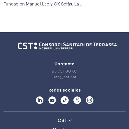
Fundación Manuel Lao y OK Sofàs. La ...
Contacto
93 731 00 07
uac@cst.cat
Redes sociales
CST