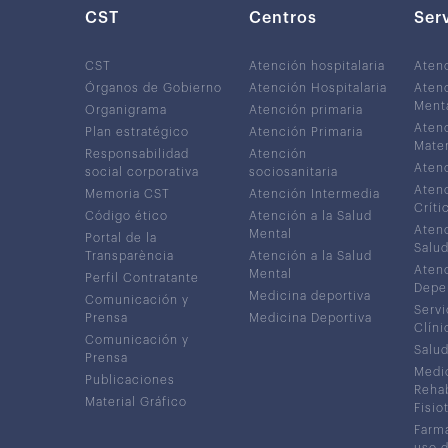
CST
Centros
Ser
CST
Atención hospitalaria
Aten
Órganos de Gobierno
Atención Hospitalaria
Atenc
Ment
Organigrama
Atención primaria
Atenc
Plan estratégico
Atención Primaria
Mater
Responsabilidad
Atención
Atenc
social corporativa
sociosanitaria
Atenc
Memoria CST
Atención Intermedia
Críti
Código ético
Atención a la Salud
Atenc
Mental
Portal de la
Salud
Transparència
Atención a la Salud
Atenc
Mental
Perfil Contratante
Depe
Medicina deportiva
Comunicación y
Servi
Prensa
Medicina Deportiva
Clíni
Comunicación y
Salud
Prensa
Medic
Publicaciones
Rehab
Material Gráfico
Fisio
Farma
uso 