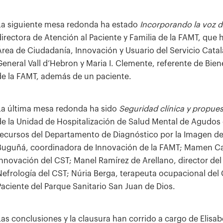
La siguiente mesa redonda ha estado
Incorporando la voz de
directora de Atención al Paciente y Familia de la FAMT, que 
Área de Ciudadanía, Innovación y Usuario del Servicio Catal
General Vall d’Hebron y Maria I. Clemente, referente de Bi
de la FAMT, además de un paciente.
La última mesa redonda ha sido
Seguridad clínica y propue
de la Unidad de Hospitalización de Salud Mental de Agudos 
recursos del Departamento de Diagnóstico por la Imagen del
Buguñá, coordinadora de Innovación de la FAMT; Mamen Car
Innovación del CST; Manel Ramírez de Arellano, director del
Nefrología del CST; Núria Berga, terapeuta ocupacional del
Paciente del Parque Sanitario San Juan de Dios.
Las conclusiones y la clausura han corrido a cargo de Elisa