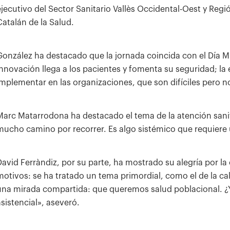
ejecutivo del Sector Sanitario Vallès Occidental-Oest y Regi
Catalán de la Salud.
González ha destacado que la jornada coincida con el Día Mun
Innovación llega a los pacientes y fomenta su seguridad; la 
implementar en las organizaciones, que son difíciles pero
Marc Matarrodona ha destacado el tema de la atención sanit
mucho camino por recorrer. Es algo sistémico que requiere 
David Ferràndiz, por su parte, ha mostrado su alegría por la 
motivos: se ha tratado un tema primordial, como el de la ca
una mirada compartida: que queremos salud poblacional. 
asistencial», aseveró.