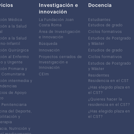
vicios
Investigación e
Docencia
innovación
ción Médica
La Fundación Joan
Estudiantes
Costa Roma
Estudios de grado
ión a la Salud
al
Área de Investigación
Ciclos formativos
e Innovación
ión a la Salud
Estudios de Postgrado
no-Infantil
Búsqueda
y Máster
ión Quirúrgica
Innovación
Estudios de grado
ión al Enfermo
Proyectos cerrados de
Ciclos formativos
co y Urgente
Investigación e
Estudios de Postgrado
Innovación
ión Primaria y
y Máster
 Comunitaria
CEIm
Residentes
ión intermedia y
Residencia en el CST
ndencias
¿Has elegido plaza en
cios de Apoyo
el CST?
co
¿Quieres hacer la
 Penitenciaria
residencia en el CST?
ina del Deporte,
¿Has elegido plaza en
ilitación y
el CST?
terapia
cia, Nutrición y
del medicamento