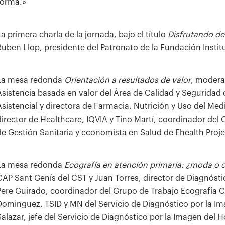
forma.»
La primera charla de la jornada, bajo el título
Disfrutando de
Ruben Llop, presidente del Patronato de la Fundación Instit
La mesa redonda
Orientación a resultados de valor
, modera
Asistencia basada en valor del Área de Calidad y Seguridad d
Asistencial y directora de Farmacia, Nutrición y Uso del Me
director de Healthcare, IQVIA y Tino Martí, coordinador del
de Gestión Sanitaria y economista en Salud de Ehealth Projec
La mesa redonda
Ecografía en atención primaria: ¿moda o c
CAP Sant Genís del CST y Juan Torres, director de Diagnóst
Pere Guirado, coordinador del Grupo de Trabajo Ecografía C
Dominguez, TSID y MN del Servicio de Diagnóstico por la Ima
Salazar, jefe del Servicio de Diagnóstico por la Imagen del 