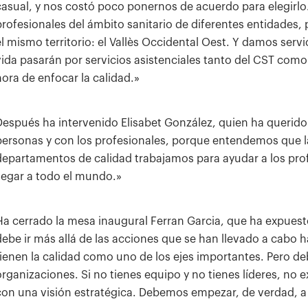
casual, y nos costó poco ponernos de acuerdo para elegir
profesionales del ámbito sanitario de diferentes entidades
el mismo territorio: el Vallès Occidental Oest. Y damos serv
vida pasarán por servicios asistenciales tanto del CST como
hora de enfocar la calidad.»
Después ha intervenido Elisabet González, quien ha querido
personas y con los profesionales, porque entendemos que la
departamentos de calidad trabajamos para ayudar a los prof
llegar a todo el mundo.»
Ha cerrado la mesa inaugural Ferran Garcia, que ha expues
debe ir más allá de las acciones que se han llevado a cabo 
tienen la calidad como uno de los ejes importantes. Pero d
organizaciones. Si no tienes equipo y no tienes líderes, no 
con una visión estratégica. Debemos empezar, de verdad, a t