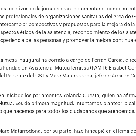
Los objetivos de la jornada eran incrementar el conocimient
los profesionales de organizaciones sanitarias del Área de G
intercambiar perspectivas y propuestas para la mejora de la 
aspectos éticos de la asistencia; reconocimiento de los sis
experiencia de las personas y promover la mejora continua e
La mesa inaugural ha corrido a cargo de Ferran Garcia, dire
la Fundación Asistencial MútuaTerrassa (FAMT); Elisabet Go
del Paciente del CST y Marc Matarrodona, jefe de Área de Ca
Ha iniciado los parlamentos Yolanda Cuesta, quien ha afirm
Mutua, «es de primera magnitud. Intentamos plantear la ca
lo que hacemos para todos los ciudadanos que atendemos.
Marc Matarrodona, por su parte, hizo hincapié en el lema d