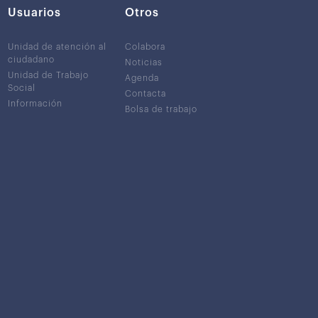
Usuarios
Otros
Unidad de atención al
Colabora
ciudadano
Noticias
Unidad de Trabajo
Agenda
Social
Contacta
Información
Bolsa de trabajo