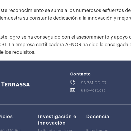
Este reconocimiento se suma a los numerosos esfuerzos del C
demuestra su constante dedicación a la innovación y mejora 
Este logro se ha conseguido con el asesoramiento y apoyo 
CST. La empresa certificadora AENOR ha sido la encargada de
e los requisitos.
Contacto
93 731 00 07
uac@cst.cat
vicios
Investigación e
Docencia
innovación
ción Médica
La Fundación Joan
Estudiantes