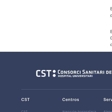
d
CST
Centros
Ser
CST
Atención hospitalaria
Aten