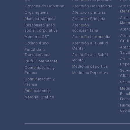
Órganos de Gobierno
Atención Hospitalaria
Atenc
Ment
Organigrama
Atención primaria
Atenc
Plan estratégico
Atención Primaria
Mater
Responsabilidad
Atención
Atenc
social corporativa
sociosanitaria
Atenc
Memoria CST
Atención Intermedia
Críti
Código ético
Atención a la Salud
Atenc
Mental
Portal de la
Salud
Transparència
Atención a la Salud
Atenc
Mental
Perfil Contratante
Depe
Medicina deportiva
Comunicación y
Servi
Prensa
Medicina Deportiva
Clíni
Comunicación y
Salud
Prensa
Medic
Publicaciones
Rehab
Material Gráfico
Fisio
Farma
uso 