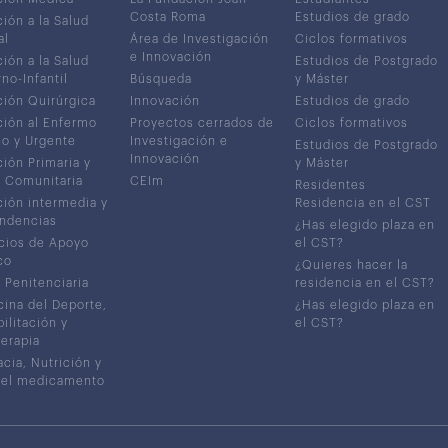
Costa Roma
Estudios de grado
ión a la Salud
al
Área de Investigación
Ciclos formativos
e Innovación
ión a la Salud
Estudios de Postgrado
no-Infantil
Búsqueda
y Máster
ión Quirúrgica
Innovación
Estudios de grado
ión al Enfermo
Proyectos cerrados de
Ciclos formativos
co y Urgente
Investigación e
Estudios de Postgrado
Innovación
ión Primaria y
y Máster
 Comunitaria
CEIm
Residentes
ión intermedia y
Residencia en el CST
ndencias
¿Has elegido plaza en
cios de Apoyo
el CST?
co
¿Quieres hacer la
 Penitenciaria
residencia en el CST?
ina del Deporte,
¿Has elegido plaza en
ilitación y
el CST?
terapia
cia, Nutrición y
del medicamento