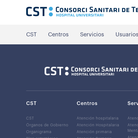
CST
Centros
Servicios
Usuario
CST
Centros
Ser
CST
Atención hospitalaria
Aten
Órganos de Gobierno
Atención Hospitalaria
Atenc
Ment
Organigrama
Atención primaria
Atenc