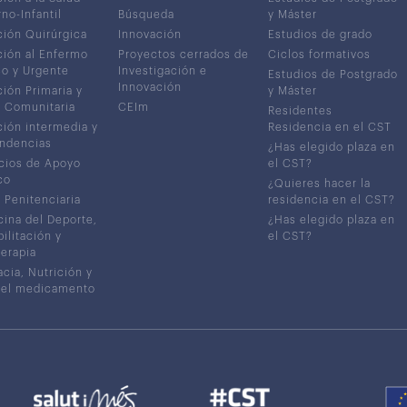
no-Infantil
Búsqueda
y Máster
ión Quirúrgica
Innovación
Estudios de grado
ión al Enfermo
Proyectos cerrados de
Ciclos formativos
co y Urgente
Investigación e
Estudios de Postgrado
Innovación
ión Primaria y
y Máster
 Comunitaria
CEIm
Residentes
ión intermedia y
Residencia en el CST
ndencias
¿Has elegido plaza en
cios de Apoyo
el CST?
co
¿Quieres hacer la
 Penitenciaria
residencia en el CST?
ina del Deporte,
¿Has elegido plaza en
ilitación y
el CST?
terapia
cia, Nutrición y
del medicamento