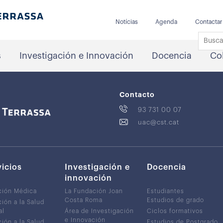
Notícias
Agenda
Contactar
s
Investigación e Innovación
Docencia
Co
Contacto
93 731 00 07
uac@cst.cat
vicios
Investigación e
Docencia
innovación
ción Médica
La Fundación Joan
Estudiantes
Costa Roma
Estudios de grado
ión a la Salud
al
Área de Investigación
Ciclos formativos
e Innovación
ión a la Salud
Estudios de Postgrado