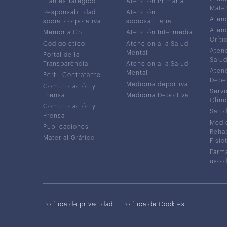
Plan estratégico
Atención Primaria
Mater
Responsabilidad
Atención
Atenc
social corporativa
sociosanitaria
Atenc
Memoria CST
Atención Intermedia
Críti
Código ético
Atención a la Salud
Atenc
Mental
Portal de la
Salud
Transparència
Atención a la Salud
Atenc
Mental
Perfil Contratante
Depe
Medicina deportiva
Comunicación y
Servi
Prensa
Medicina Deportiva
Clíni
Comunicación y
Salud
Prensa
Medic
Publicaciones
Rehab
Material Gráfico
Fisio
Farma
uso 
Política de privacidad
Política de Cookies