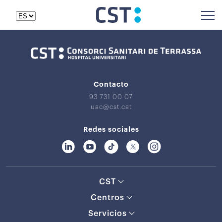
Contacto
93 731 00 07
uac@cst.cat
Redes sociales
CST
Centros
Servicios