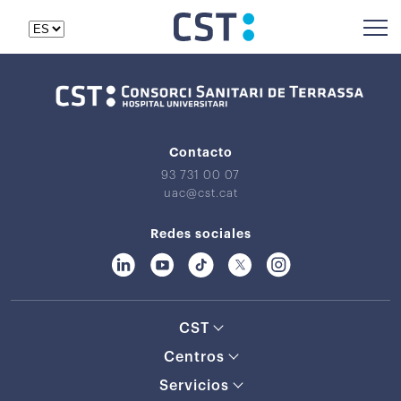
Contacto
93 731 00 07
uac@cst.cat
Redes sociales
CST
Centros
Servicios