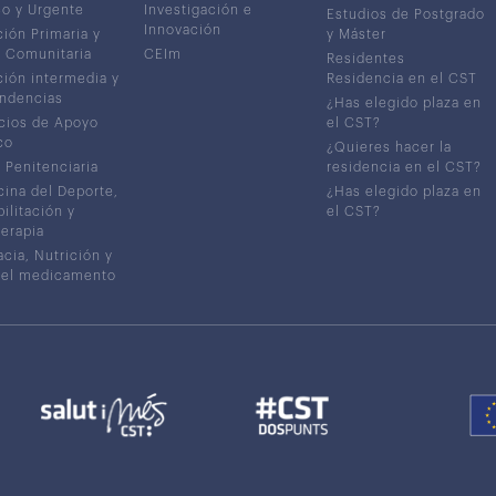
co y Urgente
Investigación e
Estudios de Postgrado
Innovación
ión Primaria y
y Máster
 Comunitaria
CEIm
Residentes
ión intermedia y
Residencia en el CST
ndencias
¿Has elegido plaza en
cios de Apoyo
el CST?
co
¿Quieres hacer la
 Penitenciaria
residencia en el CST?
ina del Deporte,
¿Has elegido plaza en
ilitación y
el CST?
terapia
cia, Nutrición y
del medicamento