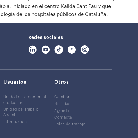
ia, iniciado en el centro Kalida Sant Pau y que
logía de los hospitales públicos de Cataluña.
Redes sociales
Usuarios
Otros
Unidad de atención al
Colabora
ciudadano
Noticias
Unidad de Trabajo
Agenda
Social
Contacta
Información
Bolsa de trabajo