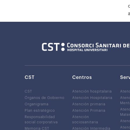
CST
Centros
Ser
CST
Atención hospitalaria
Aten
Órganos de Gobierno
Atención Hospitalaria
Atenc
Ment
Organigrama
Atención primaria
Atenc
Plan estratégico
Atención Primaria
Mater
Responsabilidad
Atención
Atenc
social corporativa
sociosanitaria
Atenc
Memoria CST
Atención Intermedia