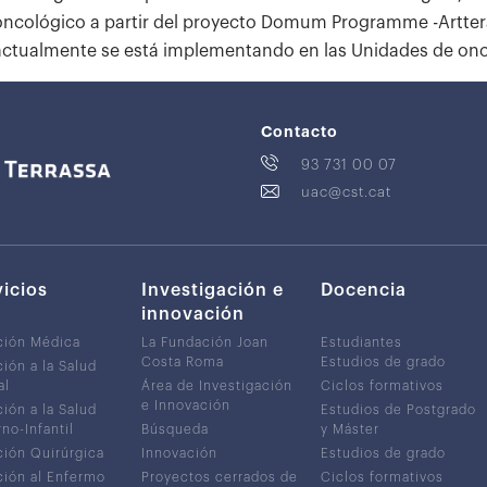
oncológico a partir del proyecto Domum Programme -Artteràp
actualmente se está implementando en las Unidades de onco
Contacto
93 731 00 07
uac@cst.cat
vicios
Investigación e
Docencia
innovación
ción Médica
La Fundación Joan
Estudiantes
Costa Roma
Estudios de grado
ión a la Salud
al
Área de Investigación
Ciclos formativos
e Innovación
ión a la Salud
Estudios de Postgrado
no-Infantil
Búsqueda
y Máster
ión Quirúrgica
Innovación
Estudios de grado
ión al Enfermo
Proyectos cerrados de
Ciclos formativos