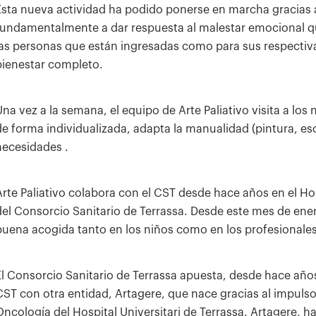
Esta nueva actividad ha podido ponerse en marcha gracias a
fundamentalmente a dar respuesta al malestar emocional qu
las personas que están ingresadas como para sus respectiva
bienestar completo.
na vez a la semana, el equipo de Arte Paliativo visita a los n
de forma individualizada, adapta la manualidad (pintura, escr
necesidades .
Arte Paliativo colabora con el CST desde hace años en el Hosp
del Consorcio Sanitario de Terrassa. Desde este mes de ener
buena acogida tanto en los niños como en los profesionales 
El Consorcio Sanitario de Terrassa apuesta, desde hace años,
CST con otra entidad, Artagere, que nace gracias al impuls
Oncología del Hospital Universitari de Terrassa. Artagere