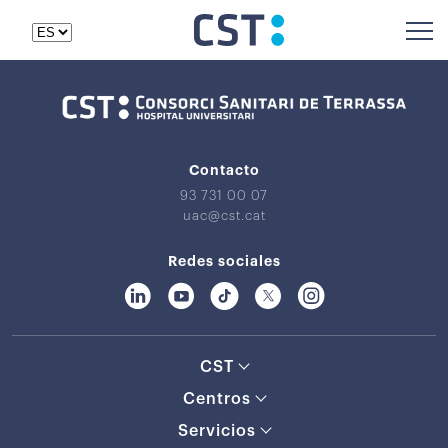
Contacto
93 731 00 07
uac@cst.cat
Redes sociales
CST
Centros
Servicios