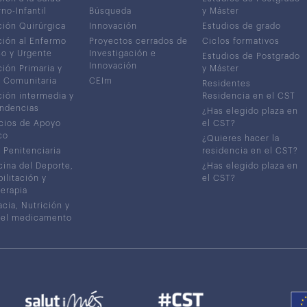
no-Infantil
Búsqueda
y Máster
ión Quirúrgica
Innovación
Estudios de grado
ión al Enfermo
Proyectos cerrados de
Ciclos formativos
co y Urgente
Investigación e
Estudios de Postgrado
Innovación
ión Primaria y
y Máster
 Comunitaria
CEIm
Residentes
ión intermedia y
Residencia en el CST
ndencias
¿Has elegido plaza en
cios de Apoyo
el CST?
co
¿Quieres hacer la
 Penitenciaria
residencia en el CST?
ina del Deporte,
¿Has elegido plaza en
ilitación y
el CST?
terapia
cia, Nutrición y
del medicamento