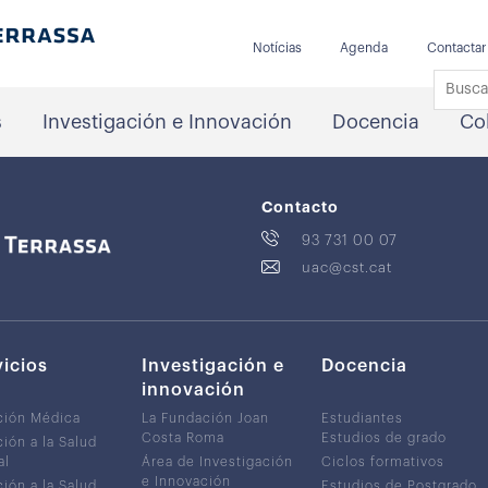
Notícias
Agenda
Contactar
s
Investigación e Innovación
Docencia
Co
Contacto
93 731 00 07
uac@cst.cat
vicios
Investigación e
Docencia
innovación
ción Médica
La Fundación Joan
Estudiantes
Costa Roma
Estudios de grado
ión a la Salud
al
Área de Investigación
Ciclos formativos
e Innovación
ión a la Salud
Estudios de Postgrado