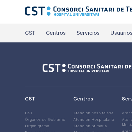
CST
Centros
Servicios
Usuario
CST
Centros
Ser
CST
Atención hospitalaria
Aten
Órganos de Gobierno
Atención Hospitalaria
Atenc
Ment
Organigrama
Atención primaria
Atenc