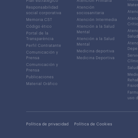
Plan estratégico
Atención Primaria
Mater
Responsabilidad
Atención
Atenc
social corporativa
sociosanitaria
Atenc
Memoria CST
Atención Intermedia
Críti
Código ético
Atención a la Salud
Atenc
Mental
Portal de la
Salud
Transparència
Atención a la Salud
Atenc
Mental
Perfil Contratante
Depe
Medicina deportiva
Comunicación y
Servi
Prensa
Medicina Deportiva
Clíni
Comunicación y
Salud
Prensa
Medic
Publicaciones
Rehab
Material Gráfico
Fisio
Farma
uso 
Política de privacidad
Política de Cookies