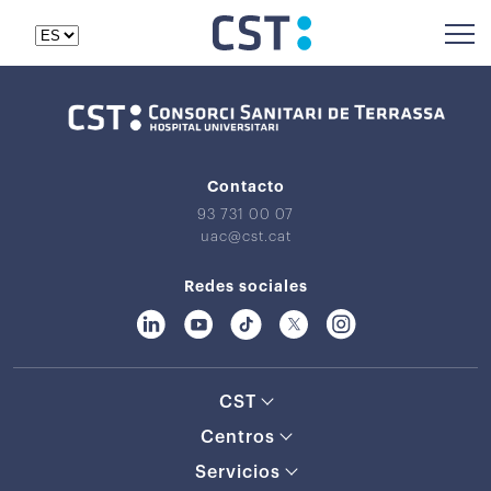
Contacto
93 731 00 07
uac@cst.cat
Redes sociales
CST
Centros
Servicios