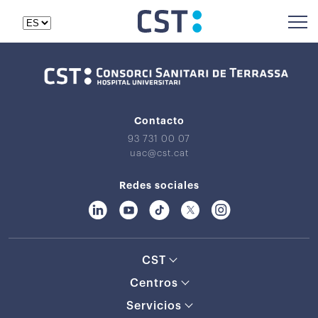
Contacto
93 731 00 07
uac@cst.cat
Redes sociales
CST
Centros
Servicios