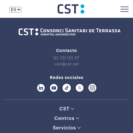
Contacto
93 731 00 07
uac@cst.cat
Redes sociales
CST
Centros
Servicios