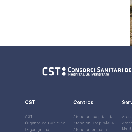
CST
Centros
Ser
CST
Atención hospitalaria
Aten
Órganos de Gobierno
Atención Hospitalaria
Atenc
Ment
Organigrama
Atención primaria