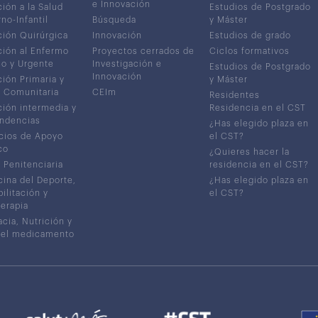
e Innovación
ión a la Salud
Estudios de Postgrado
no-Infantil
Búsqueda
y Máster
ión Quirúrgica
Innovación
Estudios de grado
ión al Enfermo
Proyectos cerrados de
Ciclos formativos
co y Urgente
Investigación e
Estudios de Postgrado
Innovación
ión Primaria y
y Máster
 Comunitaria
CEIm
Residentes
ión intermedia y
Residencia en el CST
ndencias
¿Has elegido plaza en
cios de Apoyo
el CST?
co
¿Quieres hacer la
 Penitenciaria
residencia en el CST?
ina del Deporte,
¿Has elegido plaza en
ilitación y
el CST?
terapia
cia, Nutrición y
del medicamento