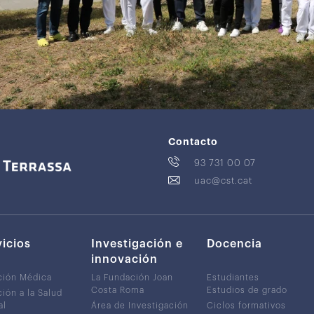
Contacto
93 731 00 07
uac@cst.cat
vicios
Investigación e
Docencia
innovación
ción Médica
La Fundación Joan
Estudiantes
Costa Roma
Estudios de grado
ión a la Salud
al
Área de Investigación
Ciclos formativos