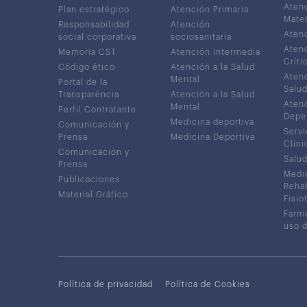
Atenc
Plan estratégico
Atención Primaria
Mater
Responsabilidad
Atención
Atenc
social corporativa
sociosanitaria
Atenc
Memoria CST
Atención Intermedia
Críti
Código ético
Atención a la Salud
Atenc
Mental
Portal de la
Salud
Transparència
Atención a la Salud
Atenc
Mental
Perfil Contratante
Depe
Medicina deportiva
Comunicación y
Servi
Prensa
Medicina Deportiva
Clíni
Comunicación y
Salud
Prensa
Medic
Publicaciones
Rehab
Material Gráfico
Fisio
Farma
uso 
Política de privacidad
Política de Cookies