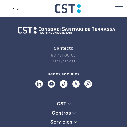
Contacto
93 731 00 07
uac@cst.cat
Redes sociales
CST
Centros
Servicios