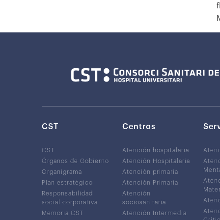
CST
Centros
Ser
CST
Atención hospitalaria
Aten
Órganos de Gobierno
Atención Hospitalaria
Atenc
Ment
Organigrama
Atención primaria
Atenc
Plan estratégico
Atención Primaria
Mater
Responsabilidad
Atención
Atenc
social corporativa
sociosanitaria
Atenc
Memoria CST
Atención Intermedia
Críti