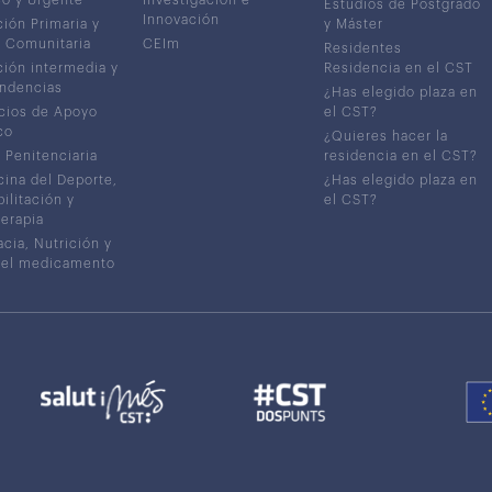
Estudios de Postgrado
Innovación
ión Primaria y
y Máster
 Comunitaria
CEIm
Residentes
ión intermedia y
Residencia en el CST
ndencias
¿Has elegido plaza en
cios de Apoyo
el CST?
co
¿Quieres hacer la
 Penitenciaria
residencia en el CST?
ina del Deporte,
¿Has elegido plaza en
ilitación y
el CST?
terapia
cia, Nutrición y
del medicamento