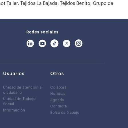
ot Taller, Tejidos La Bajada, Tejidos Benito, Grupo de
Redes sociales
Usuarios
Otros
Unidad de atención al
Colabora
ciudadano
Noticias
Unidad de Trabajo
Agenda
Social
Contacta
Información
Bolsa de trabajo