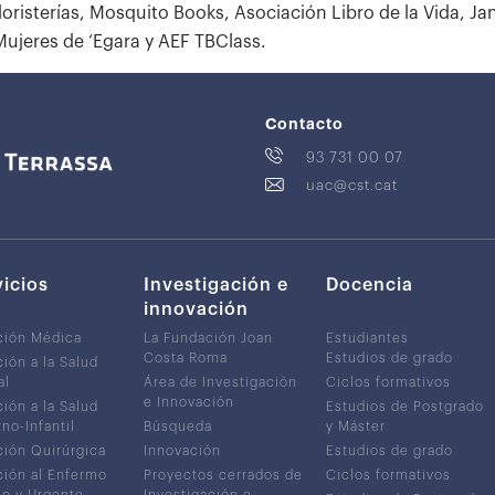
floristerías, Mosquito Books, Asociación Libro de la Vida, Jan
Mujeres de ‘Egara y AEF TBClass.
Contacto
93 731 00 07
uac@cst.cat
vicios
Investigación e
Docencia
innovación
ción Médica
La Fundación Joan
Estudiantes
Costa Roma
Estudios de grado
ión a la Salud
al
Área de Investigación
Ciclos formativos
e Innovación
ión a la Salud
Estudios de Postgrado
no-Infantil
Búsqueda
y Máster
ión Quirúrgica
Innovación
Estudios de grado
ión al Enfermo
Proyectos cerrados de
Ciclos formativos
co y Urgente
Investigación e