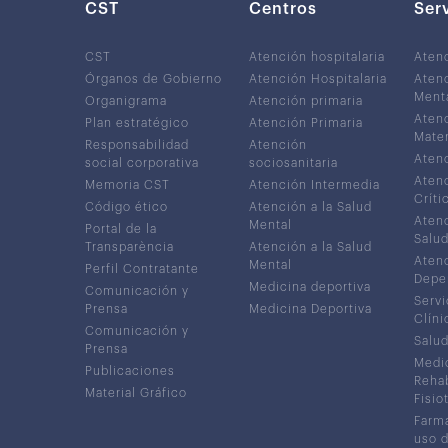
CST
Centros
Ser
CST
Atención hospitalaria
Aten
Órganos de Gobierno
Atención Hospitalaria
Atenc
Ment
Organigrama
Atención primaria
Atenc
Plan estratégico
Atención Primaria
Mater
Responsabilidad
Atención
Atenc
social corporativa
sociosanitaria
Atenc
Memoria CST
Atención Intermedia
Críti
Código ético
Atención a la Salud
Atenc
Mental
Portal de la
Salud
Transparència
Atención a la Salud
Atenc
Mental
Perfil Contratante
Depe
Medicina deportiva
Comunicación y
Servi
Prensa
Medicina Deportiva
Clíni
Comunicación y
Salud
Prensa
Medic
Publicaciones
Rehab
Material Gráfico
Fisio
Farma
uso 