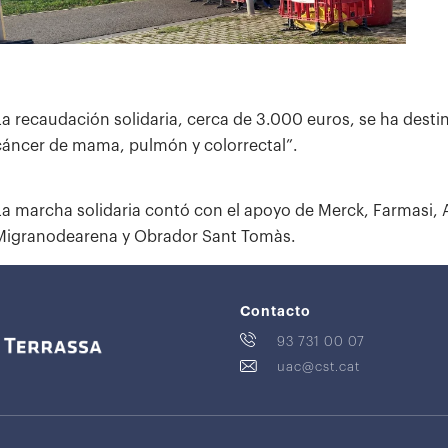
La recaudación solidaria, cerca de 3.000 euros, se ha desti
cáncer de mama, pulmón y colorrectal”.
La marcha solidaria contó con el apoyo de Merck, Farmasi, 
Migranodearena y Obrador Sant Tomàs.
Contacto
93 731 00 07
uac@cst.cat