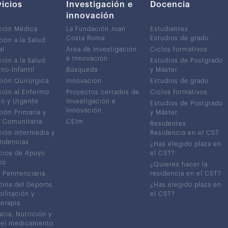
vicios
Investigación e
Docencia
innovación
ción Médica
La Fundación Joan
Estudiantes
Costa Roma
Estudios de grado
ión a la Salud
al
Área de Investigación
Ciclos formativos
e Innovación
ión a la Salud
Estudios de Postgrado
no-Infantil
Búsqueda
y Máster
ión Quirúrgica
Innovación
Estudios de grado
ión al Enfermo
Proyectos cerrados de
Ciclos formativos
co y Urgente
Investigación e
Estudios de Postgrado
Innovación
ión Primaria y
y Máster
 Comunitaria
CEIm
Residentes
ión intermedia y
Residencia en el CST
ndencias
¿Has elegido plaza en
cios de Apoyo
el CST?
co
¿Quieres hacer la
 Penitenciaria
residencia en el CST?
ina del Deporte,
¿Has elegido plaza en
ilitación y
el CST?
terapia
cia, Nutrición y
del medicamento