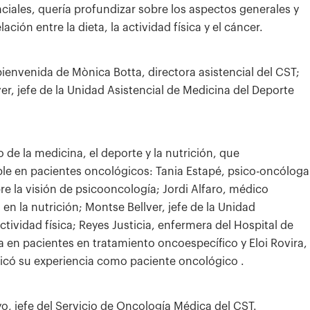
nciales, quería profundizar sobre los aspectos generales y
ción entre la dieta, la actividad física y el cáncer.
 bienvenida de Mònica Botta, directora asistencial del CST;
r, jefe de la Unidad Asistencial de Medicina del Deporte
 de la medicina, el deporte y la nutrición, que
able en pacientes oncológicos: Tania Estapé, psico-oncóloga
re la visión de psicooncología; Jordi Alfaro, médico
en la nutrición; Montse Bellver, jefe de la Unidad
ividad física; Reyes Justicia, enfermera del Hospital de
a en pacientes en tratamiento oncoespecífico y Eloi Rovira,
plicó su experiencia como paciente oncológico .
o, jefe del Servicio de Oncología Médica del CST.