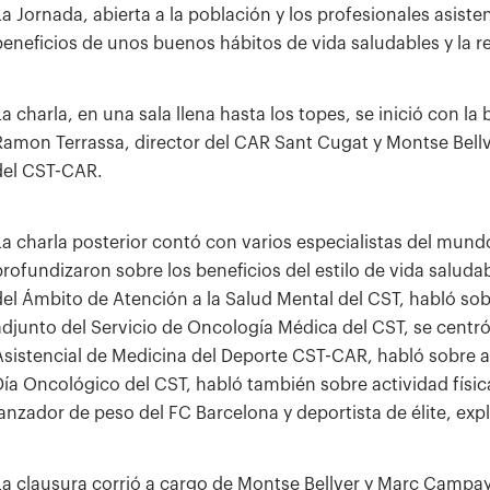
La Jornada, abierta a la población y los profesionales asiste
beneficios de unos buenos hábitos de vida saludables y la rela
La charla, en una sala llena hasta los topes, se inició con la
Ramon Terrassa, director del CAR Sant Cugat y Montse Bellve
del CST-CAR.
La charla posterior contó con varios especialistas del mundo
profundizaron sobre los beneficios del estilo de vida salud
del Ámbito de Atención a la Salud Mental del CST, habló sob
adjunto del Servicio de Oncología Médica del CST, se centró 
Asistencial de Medicina del Deporte CST-CAR, habló sobre act
Día Oncológico del CST, habló también sobre actividad físic
lanzador de peso del FC Barcelona y deportista de élite, ex
La clausura corrió a cargo de Montse Bellver y Marc Campay