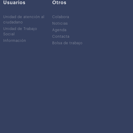
Usuarios
Otros
Unidad de atención al
Colabora
ciudadano
Noticias
Unidad de Trabajo
Agenda
Social
Contacta
Información
Bolsa de trabajo