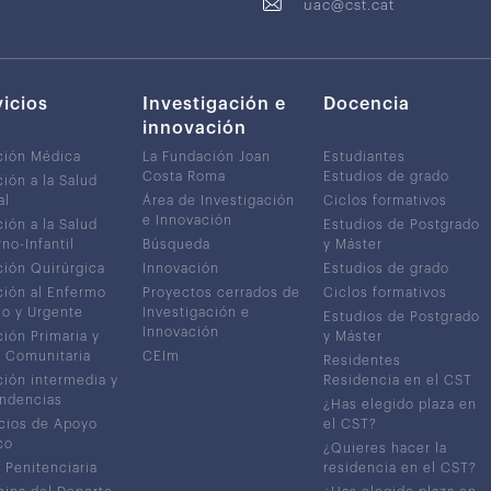
uac@cst.cat
vicios
Investigación e
Docencia
innovación
ción Médica
La Fundación Joan
Estudiantes
Costa Roma
Estudios de grado
ión a la Salud
al
Área de Investigación
Ciclos formativos
e Innovación
ión a la Salud
Estudios de Postgrado
no-Infantil
Búsqueda
y Máster
ión Quirúrgica
Innovación
Estudios de grado
ión al Enfermo
Proyectos cerrados de
Ciclos formativos
co y Urgente
Investigación e
Estudios de Postgrado
Innovación
ión Primaria y
y Máster
 Comunitaria
CEIm
Residentes
ión intermedia y
Residencia en el CST
ndencias
¿Has elegido plaza en
cios de Apoyo
el CST?
co
¿Quieres hacer la
 Penitenciaria
residencia en el CST?