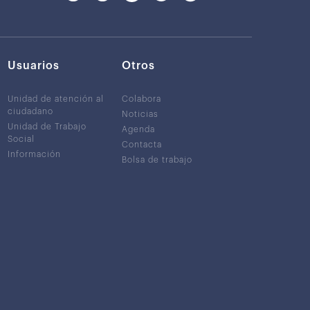
Usuarios
Otros
Unidad de atención al
Colabora
ciudadano
Noticias
Unidad de Trabajo
Agenda
Social
Contacta
Información
Bolsa de trabajo