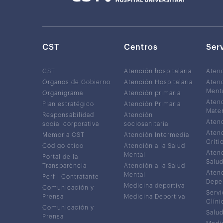
CST
Centros
Ser
CST
Atención hospitalaria
Aten
Órganos de Gobierno
Atención Hospitalaria
Atenc
Ment
Organigrama
Atención primaria
Atenc
Plan estratégico
Atención Primaria
Mater
Responsabilidad
Atención
Atenc
social corporativa
sociosanitaria
Atenc
Memoria CST
Atención Intermedia
Críti
Código ético
Atención a la Salud
Atenc
Mental
Portal de la
Salud
Transparència
Atención a la Salud
Atenc
Mental
Perfil Contratante
Depe
Medicina deportiva
Comunicación y
Servi
Prensa
Medicina Deportiva
Clíni
Comunicación y
Salud
Prensa