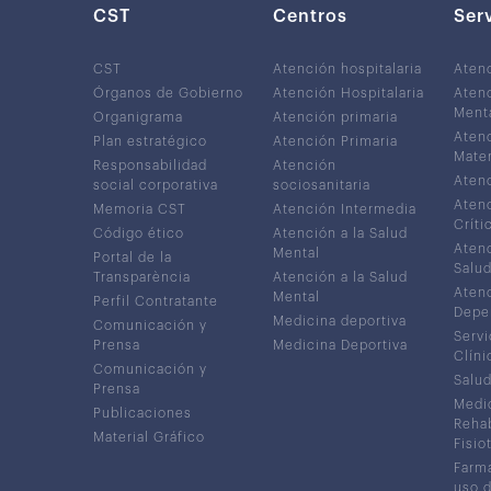
CST
Centros
Ser
CST
Atención hospitalaria
Aten
Órganos de Gobierno
Atención Hospitalaria
Atenc
Ment
Organigrama
Atención primaria
Atenc
Plan estratégico
Atención Primaria
Mater
Responsabilidad
Atención
Atenc
social corporativa
sociosanitaria
Atenc
Memoria CST
Atención Intermedia
Críti
Código ético
Atención a la Salud
Atenc
Mental
Portal de la
Salud
Transparència
Atención a la Salud
Atenc
Mental
Perfil Contratante
Depe
Medicina deportiva
Comunicación y
Servi
Prensa
Medicina Deportiva
Clíni
Comunicación y
Salud
Prensa
Medic
Publicaciones
Rehab
Material Gráfico
Fisio
Farma
uso 