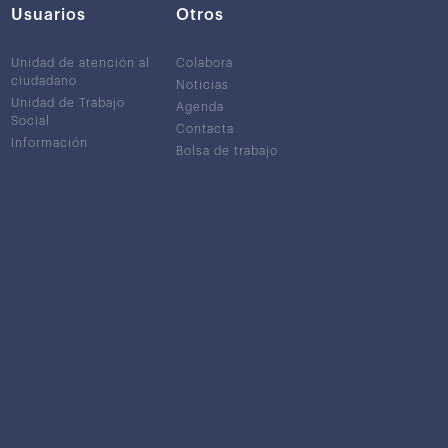
Usuarios
Otros
Unidad de atención al
Colabora
ciudadano
Noticias
Unidad de Trabajo
Agenda
Social
Contacta
Información
Bolsa de trabajo