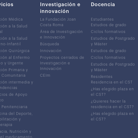
vicios
Investigación e
Docencia
innovación
ción Médica
La Fundación Joan
Estudiantes
Costa Roma
Estudios de grado
ión a la Salud
al
Área de Investigación
Ciclos formativos
e Innovación
ión a la Salud
Estudios de Postgrado
no-Infantil
Búsqueda
y Máster
ión Quirúrgica
Innovación
Estudios de grado
ión al Enfermo
Proyectos cerrados de
Ciclos formativos
co y Urgente
Investigación e
Estudios de Postgrado
Innovación
ión Primaria y
y Máster
 Comunitaria
CEIm
Residentes
ión intermedia y
Residencia en el CST
ndencias
¿Has elegido plaza en
cios de Apoyo
el CST?
co
¿Quieres hacer la
 Penitenciaria
residencia en el CST?
ina del Deporte,
¿Has elegido plaza en
ilitación y
el CST?
terapia
cia, Nutrición y
del medicamento