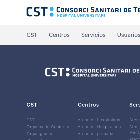
CST
Centros
Servicios
Usuario
CST
Centros
Ser
CST
Atención hospitalaria
Aten
Órganos de Gobierno
Atención Hospitalaria
Atenc
Ment
Organigrama
Atención primaria
Atenc