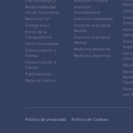
Plan estratégico
Atención Primaria
Mater
Responsabilidad
Atención
Atenc
social corporativa
sociosanitaria
Atenc
Memoria CST
Atención Intermedia
Críti
Código ético
Atención a la Salud
Atenc
Mental
Portal de la
Salud
Transparència
Atención a la Salud
Atenc
Mental
Perfil Contratante
Depe
Medicina deportiva
Comunicación y
Servi
Prensa
Medicina Deportiva
Clíni
Comunicación y
Salud
Prensa
Medic
Publicaciones
Rehab
Material Gráfico
Fisio
Farma
uso 
Política de privacidad
Política de Cookies