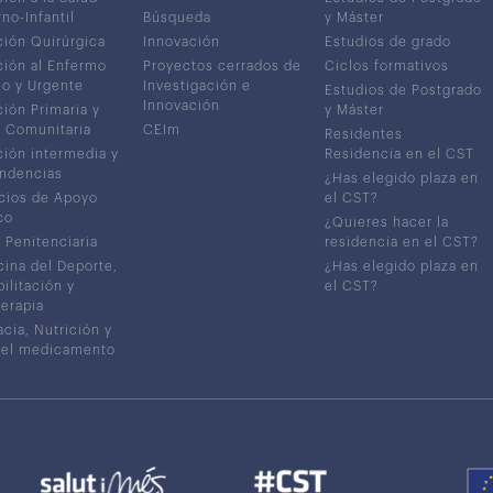
no-Infantil
Búsqueda
y Máster
ión Quirúrgica
Innovación
Estudios de grado
ión al Enfermo
Proyectos cerrados de
Ciclos formativos
co y Urgente
Investigación e
Estudios de Postgrado
Innovación
ión Primaria y
y Máster
 Comunitaria
CEIm
Residentes
ión intermedia y
Residencia en el CST
ndencias
¿Has elegido plaza en
cios de Apoyo
el CST?
co
¿Quieres hacer la
 Penitenciaria
residencia en el CST?
ina del Deporte,
¿Has elegido plaza en
ilitación y
el CST?
terapia
cia, Nutrición y
del medicamento