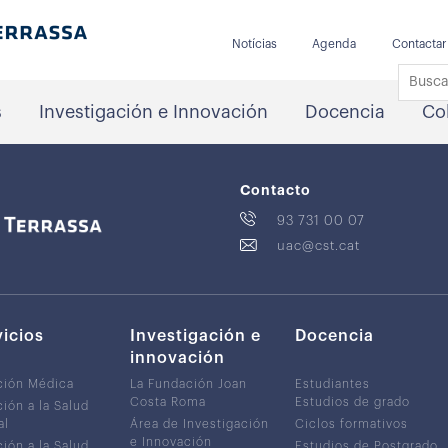
Notícias
Agenda
Contactar
s
Investigación e Innovación
Docencia
Co
Contacto
93 731 00 07
uac@cst.cat
vicios
Investigación e
Docencia
innovación
ción Médica
La Fundación Joan
Estudiantes
Costa Roma
Estudios de grado
ión a la Salud
al
Área de Investigación
Ciclos formativos
e Innovación
ión a la Salud
Estudios de Postgrado