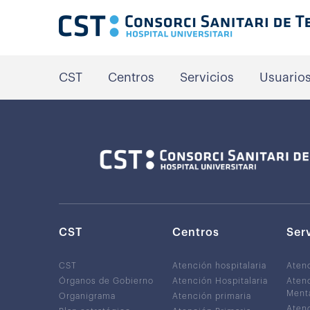
CST
Centros
Servicios
Usuario
CST
Centros
Ser
CST
Atención hospitalaria
Aten
Órganos de Gobierno
Atención Hospitalaria
Atenc
Ment
Organigrama
Atención primaria
Atenc