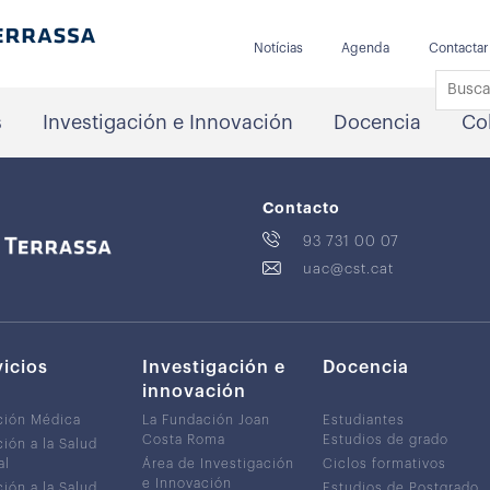
Notícias
Agenda
Contactar
s
Investigación e Innovación
Docencia
Co
Contacto
93 731 00 07
uac@cst.cat
vicios
Investigación e
Docencia
innovación
ción Médica
La Fundación Joan
Estudiantes
Costa Roma
Estudios de grado
ión a la Salud
al
Área de Investigación
Ciclos formativos
e Innovación
ión a la Salud
Estudios de Postgrado