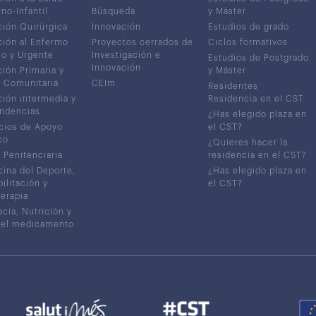
no-Infantil
Búsqueda
y Máster
ión Quirúrgica
Innovación
Estudios de grado
ión al Enfermo
Proyectos cerrados de
Ciclos formativos
co y Urgente
Investigación e
Estudios de Postgrado
Innovación
ión Primaria y
y Máster
 Comunitaria
CEIm
Residentes
ión intermedia y
Residencia en el CST
ndencias
¿Has elegido plaza en
cios de Apoyo
el CST?
co
¿Quieres hacer la
 Penitenciaria
residencia en el CST?
ina del Deporte,
¿Has elegido plaza en
ilitación y
el CST?
terapia
cia, Nutrición y
del medicamento