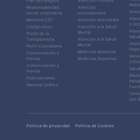
Plan estratégico
Atención Primaria
Mater
Responsabilidad
Atención
Atenc
social corporativa
sociosanitaria
Atenc
Memoria CST
Atención Intermedia
Críti
Código ético
Atención a la Salud
Atenc
Mental
Portal de la
Salud
Transparència
Atención a la Salud
Atenc
Mental
Perfil Contratante
Depe
Medicina deportiva
Comunicación y
Servi
Prensa
Medicina Deportiva
Clíni
Comunicación y
Salud
Prensa
Medic
Publicaciones
Rehab
Material Gráfico
Fisio
Farma
uso 
Política de privacidad
Política de Cookies