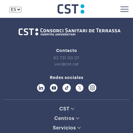
Contacto
93 731 00 07
uac@cst.cat
Redes sociales
CST
Centros
Servicios