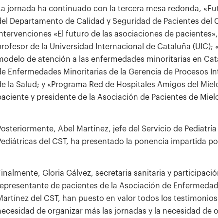
La jornada ha continuado con la tercera mesa redonda, «Fut
del Departamento de Calidad y Seguridad de Pacientes del C
intervenciones «El futuro de las asociaciones de pacientes»,
profesor de la Universidad Internacional de Cataluña (UIC);
modelo de atención a las enfermedades minoritarias en Cata
de Enfermedades Minoritarias de la Gerencia de Procesos Int
de la Salud; y «Programa Red de Hospitales Amigos del Miel
paciente y presidente de la Asociación de Pacientes de Mie
Posteriormente, Abel Martínez, jefe del Servicio de Pediatr
Pediátricas del CST, ha presentado la ponencia impartida p
Finalmente, Gloria Gálvez, secretaria sanitaria y participac
representante de pacientes de la Asociación de Enfermedade
Martínez del CST, han puesto en valor todos los testimonio
necesidad de organizar más las jornadas y la necesidad de o