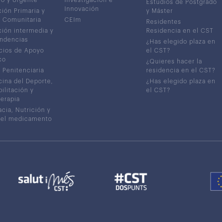
Estudios de Postgrado
Innovación
ión Primaria y
y Máster
 Comunitaria
CEIm
Residentes
ión intermedia y
Residencia en el CST
ndencias
¿Has elegido plaza en
cios de Apoyo
el CST?
co
¿Quieres hacer la
 Penitenciaria
residencia en el CST?
ina del Deporte,
¿Has elegido plaza en
ilitación y
el CST?
terapia
cia, Nutrición y
del medicamento