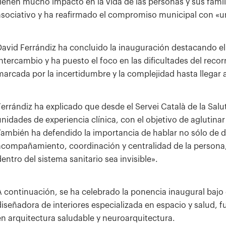
tienen mucho impacto en la vida de las personas y sus famili
asociativo y ha reafirmado el compromiso municipal con «un
David Ferrándiz ha concluido la inauguración destacando el
intercambio y ha puesto el foco en las dificultades del recor
marcada por la incertidumbre y la complejidad hasta llegar 
Ferrándiz ha explicado que desde el Servei Català de la Salu
unidades de experiencia clínica, con el objetivo de aglutina
También ha defendido la importancia de hablar no sólo de d
acompañamiento, coordinación y centralidad de la persona, 
dentro del sistema sanitario sea invisible».
A continuación, se ha celebrado la ponencia inaugural bajo el
diseñadora de interiores especializada en espacio y salud,
en arquitectura saludable y neuroarquitectura.