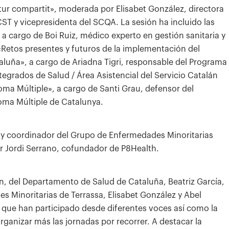
ur compartit», moderada por Elisabet González, directora
ST y vicepresidenta del SCQA. La sesión ha incluido las
 a cargo de Boi Ruiz, médico experto en gestión sanitaria y
 «Retos presentes y futuros de la implementación del
luña», a cargo de Ariadna Tigri, responsable del Programa
egrados de Salud / Área Asistencial del Servicio Catalán
oma Múltiple», a cargo de Santi Grau, defensor del
loma Múltiple de Catalunya.
ía y coordinador del Grupo de Enfermedades Minoritarias
or Jordi Serrano, cofundador de P8Health.
ión, del Departamento de Salud de Cataluña, Beatriz García,
s Minoritarias de Terrassa, Elisabet González y Abel
s que han participado desde diferentes voces así como la
rganizar más las jornadas por recorrer. A destacar la