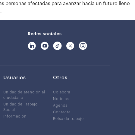
 las personas afectadas para avanzar hacia un futuro lleno
.
Redes sociales
Usuarios
Otros
Unidad de atención al
Colabora
ciudadano
Noticias
Unidad de Trabajo
Agenda
Social
Contacta
Información
Bolsa de trabajo