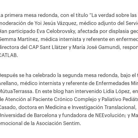
La primera mesa redonda, con el título “La verdad sobre las
moderación de Yoi Jesús Vázquez, médico adjunto del Servici
Han participado Eva Celobrovsky, afectada por displasia ge
Gemma Martínez, médica internista y referente en enfermed
directora del CAP Sant Llàtzer y María José Gamundi, respo
CATLAB.
Después se ha celebrado la segunda mesa redonda, bajo el 
Arellano, médico internista y referente de Enfermedades Min
MútuaTerrassa. En este blog han intervenido Lidia López, 
de Atención al Paciente Crónico Complejo y Paliativo Pediátr
Casado, doctora en Medicina e Investigación Translacional, 
Universidad de Barcelona y fundadora de NEEvolución; y Mart
emocional de la Asociación Sentim.