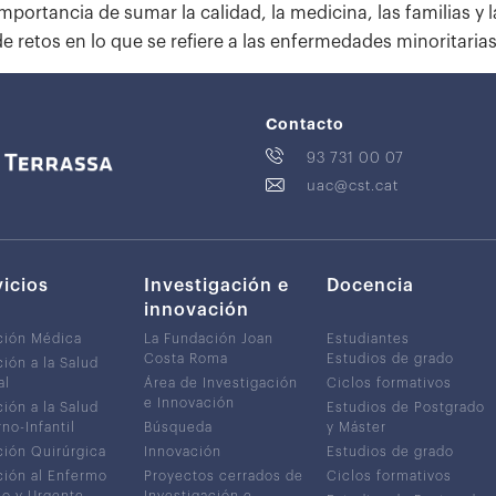
importancia de sumar la calidad, la medicina, las familias y
de retos en lo que se refiere a las enfermedades minoritarias
Contacto
93 731 00 07
uac@cst.cat
vicios
Investigación e
Docencia
innovación
ción Médica
La Fundación Joan
Estudiantes
Costa Roma
Estudios de grado
ión a la Salud
al
Área de Investigación
Ciclos formativos
e Innovación
ión a la Salud
Estudios de Postgrado
no-Infantil
Búsqueda
y Máster
ión Quirúrgica
Innovación
Estudios de grado
ión al Enfermo
Proyectos cerrados de
Ciclos formativos
co y Urgente
Investigación e