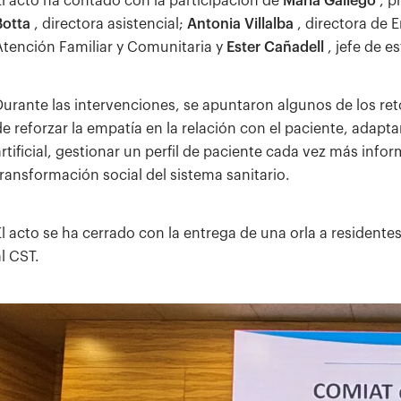
El acto ha contado con la participación de
Marià Gàllego
, p
Botta
, directora asistencial;
Antonia Villalba
, directora de 
Atención Familiar y Comunitaria y
Ester Cañadell
, jefe de e
Durante las intervenciones, se apuntaron algunos de los re
de reforzar la empatía en la relación con el paciente, adapt
artificial, gestionar un perfil de paciente cada vez más inf
transformación social del sistema sanitario.
El acto se ha cerrado con la entrega de una orla a residente
al CST.