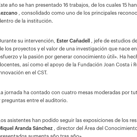
Este año se han presentado 16 trabajos, de los cuales 15 ha
Lezcano
, consolidado como uno de los principales reconoc
dentro de la institución.
Durante su intervención,
Ester Cañadell
, jefe de estudios d
de los proyectos y el valor de una investigación que nace en e
esfuerzo y la pasión por generar conocimiento útil». Ha hecho
docentes, así como el apoyo de la Fundación Joan Costa i Ro
innovación en el CST.
La jornada ha contado con cuatro mesas moderadas por tuto
y preguntas entre el auditorio.
Los asistentes han podido seguir las exposiciones de los res
Miquel Aranda Sánchez
, director del Área del Conocimiento
presentados aumenta año tras año».