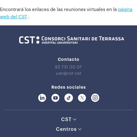
Encontrará los enlaces de las reuniones virtuales en la
página
web del CST
.
Contacto
93 731 00 07
uac@cst.cat
Redes sociales
CST
Centros